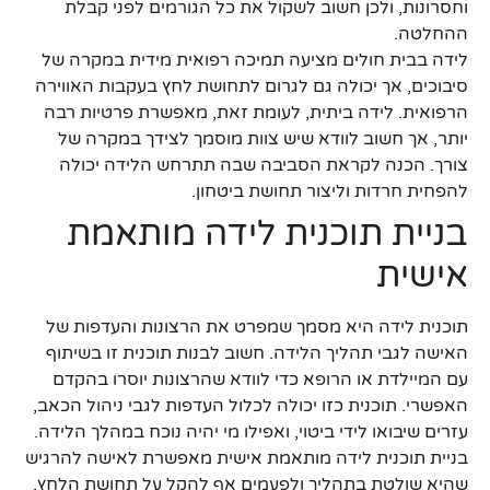
וחסרונות, ולכן חשוב לשקול את כל הגורמים לפני קבלת
ההחלטה.
לידה בבית חולים מציעה תמיכה רפואית מידית במקרה של
סיבוכים, אך יכולה גם לגרום לתחושת לחץ בעקבות האווירה
הרפואית. לידה ביתית, לעומת זאת, מאפשרת פרטיות רבה
יותר, אך חשוב לוודא שיש צוות מוסמך לצידך במקרה של
צורך. הכנה לקראת הסביבה שבה תתרחש הלידה יכולה
להפחית חרדות וליצור תחושת ביטחון.
בניית תוכנית לידה מותאמת
אישית
תוכנית לידה היא מסמך שמפרט את הרצונות והעדפות של
האישה לגבי תהליך הלידה. חשוב לבנות תוכנית זו בשיתוף
עם המיילדת או הרופא כדי לוודא שהרצונות יוסרו בהקדם
האפשרי. תוכנית כזו יכולה לכלול העדפות לגבי ניהול הכאב,
עזרים שיבואו לידי ביטוי, ואפילו מי יהיה נוכח במהלך הלידה.
בניית תוכנית לידה מותאמת אישית מאפשרת לאישה להרגיש
שהיא שולטת בתהליך ולפעמים אף להקל על תחושת הלחץ.