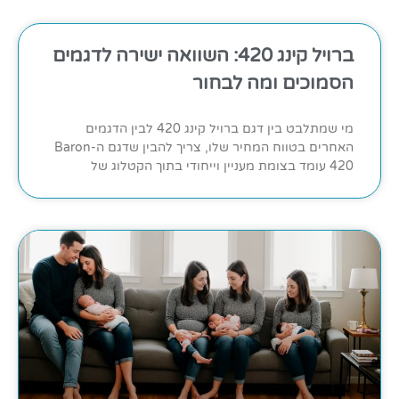
ברויל קינג 420: השוואה ישירה לדגמים
הסמוכים ומה לבחור
מי שמתלבט בין דגם ברויל קינג 420 לבין הדגמים
האחרים בטווח המחיר שלו, צריך להבין שדגם ה-Baron
420 עומד בצומת מעניין וייחודי בתוך הקטלוג של