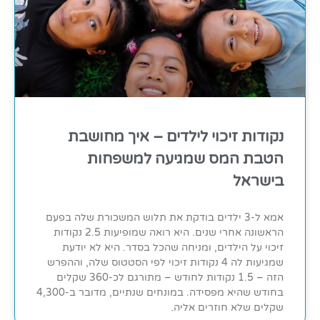
נקודות זיכוי לילדים – איך מחושבת
הטבת המס שמגיעה למשפחות
בישראל
אמא ל-3 ילדים בודקת את תלוש המשכורת שלה בפעם
הראשונה אחרי שנים. היא רואה שמופיעות 2.5 נקודות
זיכוי על הילדים, ומניחה שהכל בסדר. היא לא יודעת
שמגיעות לה 4 נקודות זיכוי לפי הסטטוס שלה, וההפרש
הזה – 1.5 נקודות לחודש – מתורגם לכ-360 שקלים
בחודש שהיא מפסידה. במונחים שנתיים, מדובר ב-4,300
שקלים שלא חוזרים אליה.