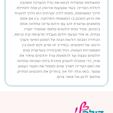
המושלמת שתצליח לבטא את גודל ההערכה והאהבה
ליולדת הטרייה. בעוד שטבעות אירוסין הן סמל לתחילת
הדרך המשותפת, מתנת לידה יוקרתית היא הדרך להנציח
את הרגע המכונן בו המשפחה התרחבה. בין אם אתם
מחפשים שרשרת זהב עם יהלום עדינה שתלווה אותה
ביומיום, צמיד טניס יהלומים קלאסי שמשדר יוקרה
נצחית, או אולי טבעת יהלום מעבדה מרשימה ובת קיימא,
הבחירה הנכונה דורשת הבנה של הסגנון האישי והערך
הרגשי של התכשיט. במדריך זה נסייע לכם לנווט בין
האפשרויות השונות, החל מהבחירה בשרשרת טניס
יהלומים נוצצת ועד להתאמת עגיל יהלומים שיאיר את
פניה, כדי שתוכלו להעניק מזכרת בלתי נשכחת שתלווה
את האם הטרייה לאורך שנים ותסמל את הקשר העמוק
שנוצר. בואו נגלה יחד איך בוחרים את התכשיט המדויק
שיהפוך לרגע של אושר צרוף.