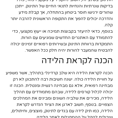
בדיקות שגרתיות והנחיות לתנאי החיים של התינוק. ייתכן
שהורים ירגישו חוסר ביטחון בהתחלה, אך קבלת מידע
והדרכה יכולים להפוך את התקופה הראשונית להרבה יותר
קלה.
בנוסף, כדאי להיעזר בקבוצות תמיכה או ייעוץ מקצועי, כדי
להתמודד עם האתגרים החדשים שמגיעים עם הורות.
התמקדות ברווחת התינוק ובשירותים רפואיים זמינים יכולה
להבטיח שהמעבר להורות יהיה חלק ככל האפשר.
הכנה לקראת הלידה
הכנה לקראת הלידה היא שלב קרדינלי בתהליך, אשר משפיע
על חוויית הלידה כולה. ישנה חשיבות רבה להתכונן לא רק
מבחינה רפואית, אלא גם מבחינה רגשית ומנטלית. הכנה זו
יכולה לכלול קורסים ללידה, שבהם מתמודדים עם תהליך
הלידה, מכירים את שלביה השונים ומבינים את המהלכים
הצפויים. בנוסף, חשוב לארגן את הציוד הנדרש לקראת
הלידה, כמו תיק לידה עם בגדים לתינוק, מוצצים, וחיתולים,
שיכולים להקל על ההסתגלות לאחר הלידה.