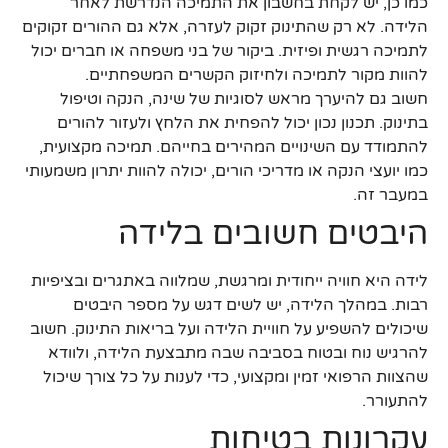
כמו כן, יש לקחת בחשבון את התמיכה הנדרשת לאחר
הלידה. לא רק שהתינוק זקוק לעזרה, אלא גם ההורים זקוקים
לתמיכה רגשית ופיזית. ביקור של בני משפחה או חברים יכול
להוות מקור לתמיכה ולחיזוק הקשרים המשפחתיים.
חשוב גם להיערך מראש לסוגיות של שינה, הנקה וטיפול
בתינוק. תכנון נכון יכול להפחית את הלחץ ולעזור להורים
להתמודד עם השינויים המהירים בחייהם. תמיכה מקצועית,
כמו יועצי הנקה או מדריכי הורים, יכולה להוות יתרון משמעותי
במעבר זה.
היבטים חשובים בלידה
לידה היא חוויה ייחודית ומרגשת, שמלווה באתגרים ובציפיות
רבות. במהלך הלידה, יש לשים דגש על מספר היבטים
שיכולים להשפיע על חוויית הלידה ועל בריאות התינוק. חשוב
להרגיש נוח ובטוח בסביבה שבה מתבצעת הלידה, ולוודא
שהצוות הרפואי זמין ומקצועי, כדי לענות על כל צורך שיכול
להתעורר.
עקרונות בטיחות