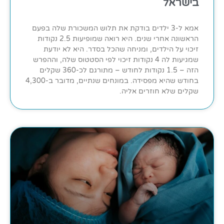
בישראל
אמא ל-3 ילדים בודקת את תלוש המשכורת שלה בפעם
הראשונה אחרי שנים. היא רואה שמופיעות 2.5 נקודות
זיכוי על הילדים, ומניחה שהכל בסדר. היא לא יודעת
שמגיעות לה 4 נקודות זיכוי לפי הסטטוס שלה, וההפרש
הזה – 1.5 נקודות לחודש – מתורגם לכ-360 שקלים
בחודש שהיא מפסידה. במונחים שנתיים, מדובר ב-4,300
שקלים שלא חוזרים אליה.