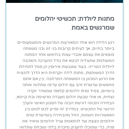
מתנות ליולדת: תכשיטי יהלומים
שמרגשים באמת
רגע הלידה הוא אחד המאורעות המרגשים והמשמעותיים
ביותר בחיים, אך לעיתים קרובות בני זוג ובני משפחה
מוצאים את עצמם אובדי עצות בחיפוש אחר המתנה
המושלמת שתצליח לבטא את גודל ההערכה והאהבה
ליולדת הטרייה. בעוד שטבעות אירוסין הן סמל לתחילת
הדרך המשותפת, מתנת לידה יוקרתית היא הדרך להנציח
את הרגע המכונן בו המשפחה התרחבה. בין אם אתם
מחפשים שרשרת זהב עם יהלום עדינה שתלווה אותה
ביומיום, צמיד טניס יהלומים קלאסי שמשדר יוקרה
נצחית, או אולי טבעת יהלום מעבדה מרשימה ובת קיימא,
הבחירה הנכונה דורשת הבנה של הסגנון האישי והערך
הרגשי של התכשיט. במדריך זה נסייע לכם לנווט בין
האפשרויות השונות, החל מהבחירה בשרשרת טניס
יהלומים נוצצת ועד להתאמת עגיל יהלומים שיאיר את
פניה, כדי שתוכלו להעניק מזכרת בלתי נשכחת שתלווה