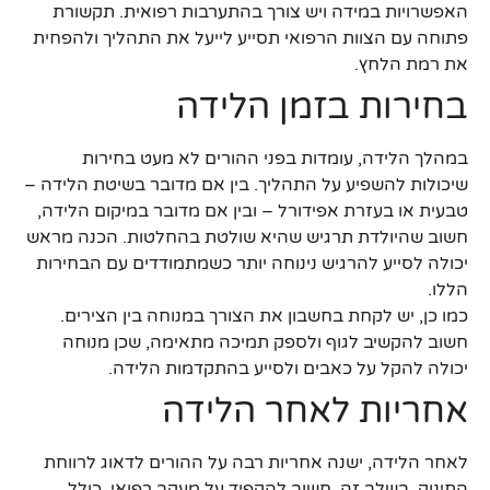
האפשרויות במידה ויש צורך בהתערבות רפואית. תקשורת
פתוחה עם הצוות הרפואי תסייע לייעל את התהליך ולהפחית
את רמת הלחץ.
בחירות בזמן הלידה
במהלך הלידה, עומדות בפני ההורים לא מעט בחירות
שיכולות להשפיע על התהליך. בין אם מדובר בשיטת הלידה –
טבעית או בעזרת אפידורל – ובין אם מדובר במיקום הלידה,
חשוב שהיולדת תרגיש שהיא שולטת בהחלטות. הכנה מראש
יכולה לסייע להרגיש נינוחה יותר כשמתמודדים עם הבחירות
הללו.
כמו כן, יש לקחת בחשבון את הצורך במנוחה בין הצירים.
חשוב להקשיב לגוף ולספק תמיכה מתאימה, שכן מנוחה
יכולה להקל על כאבים ולסייע בהתקדמות הלידה.
אחריות לאחר הלידה
לאחר הלידה, ישנה אחריות רבה על ההורים לדאוג לרווחת
התינוק. בשלב זה, חשוב להקפיד על מעקב רפואי, כולל