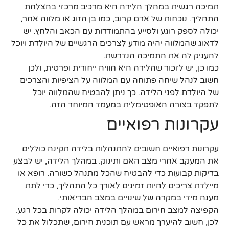
תמיכה רגשית במהלך הלידה היא מרכיב מרכזי בהצלחת
התהליך. נוכחות של אדם קרוב, כמו בן הזוג או מלווה אחר,
יכולה לספק רוגע ולסייע בהתמודדות עם הכאב והלחץ. יש
לדאוג שהמלווה יהיה מודע לצרכים הרגשיים של היולדת ויוכל
להעניק לה את התמיכה הנדרשת.
כמו כן, יש לזכור שהלידה היא חוויה ייחודית ופרטית, ולכן
חשוב לנהל שיחה פתוחה עם המלווה על הציפיות והצרכים
של היולדת לפני הלידה. כך ניתן להבטיח שהמלווה יוכל
לתפקד בצורה האופטימלית במעמד המיוחד הזה.
עקרונות רפואיים
עקרונות רפואיים חשובים להתנהלות בלידה תקינה כוללים
את המעקב אחרי מצב האם ותינוק. במהלך הלידה, יש לבצע
בדיקות קבועות כדי להבטיח שהכל מתנהל כשורה. רופא או
מיילדת צריכים להיות זמינים לאורך כל התהליך, כדי לתת
מענה מידי במקרה של שינויים במצב הבריאותי.
הקפיצה למצב חירום במהלך הלידה יכולה לקרות בכל רגע.
לכן, חשוב להיערך מראש עם תוכנית חירום, שתכלול את כל