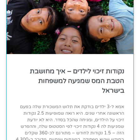
נקודות זיכוי לילדים – איך מחושבת
הטבת המס שמגיעה למשפחות
בישראל
אמא ל-3 ילדים בודקת את תלוש המשכורת שלה בפעם
הראשונה אחרי שנים. היא רואה שמופיעות 2.5 נקודות
זיכוי על הילדים, ומניחה שהכל בסדר. היא לא יודעת
שמגיעות לה 4 נקודות זיכוי לפי הסטטוס שלה, וההפרש
הזה – 1.5 נקודות לחודש – מתורגם לכ-360 שקלים
בחודש שהיא מפסידה. במונחים שנתיים, מדובר ב-4,300