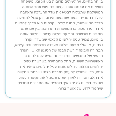
ביותר בחיים, אך לעיתים קרובות בני זוג ובני משפחה
מוצאים את עצמם אובדי עצות בחיפוש אחר המתנה
המושלמת שתצליח לבטא את גודל ההערכה והאהבה
ליולדת הטרייה. בעוד שטבעות אירוסין הן סמל לתחילת
הדרך המשותפת, מתנת לידה יוקרתית היא הדרך להנציח
את הרגע המכונן בו המשפחה התרחבה. בין אם אתם
מחפשים שרשרת זהב עם יהלום עדינה שתלווה אותה
ביומיום, צמיד טניס יהלומים קלאסי שמשדר יוקרה
נצחית, או אולי טבעת יהלום מעבדה מרשימה ובת קיימא,
הבחירה הנכונה דורשת הבנה של הסגנון האישי והערך
הרגשי של התכשיט. במדריך זה נסייע לכם לנווט בין
האפשרויות השונות, החל מהבחירה בשרשרת טניס
יהלומים נוצצת ועד להתאמת עגיל יהלומים שיאיר את
פניה, כדי שתוכלו להעניק מזכרת בלתי נשכחת שתלווה
את האם הטרייה לאורך שנים ותסמל את הקשר העמוק
שנוצר. בואו נגלה יחד איך בוחרים את התכשיט המדויק
שיהפוך לרגע של אושר צרוף.