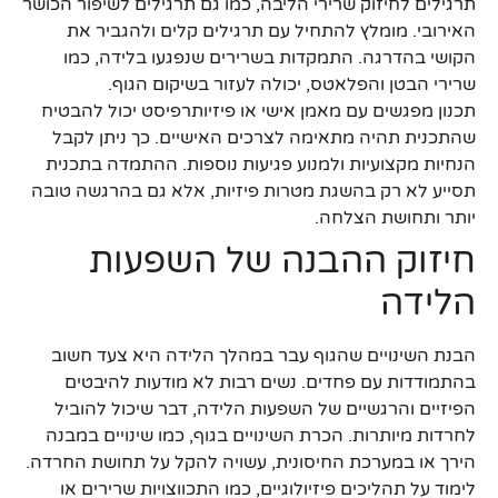
תרגילים לחיזוק שרירי הליבה, כמו גם תרגילים לשיפור הכושר
האירובי. מומלץ להתחיל עם תרגילים קלים ולהגביר את
הקושי בהדרגה. התמקדות בשרירים שנפגעו בלידה, כמו
שרירי הבטן והפלאטס, יכולה לעזור בשיקום הגוף.
תכנון מפגשים עם מאמן אישי או פיזיותרפיסט יכול להבטיח
שהתכנית תהיה מתאימה לצרכים האישיים. כך ניתן לקבל
הנחיות מקצועיות ולמנוע פגיעות נוספות. ההתמדה בתכנית
תסייע לא רק בהשגת מטרות פיזיות, אלא גם בהרגשה טובה
יותר ותחושת הצלחה.
חיזוק ההבנה של השפעות
הלידה
הבנת השינויים שהגוף עבר במהלך הלידה היא צעד חשוב
בהתמודדות עם פחדים. נשים רבות לא מודעות להיבטים
הפיזיים והרגשיים של השפעות הלידה, דבר שיכול להוביל
לחרדות מיותרות. הכרת השינויים בגוף, כמו שינויים במבנה
הירך או במערכת החיסונית, עשויה להקל על תחושת החרדה.
לימוד על תהליכים פיזיולוגיים, כמו התכווצויות שרירים או