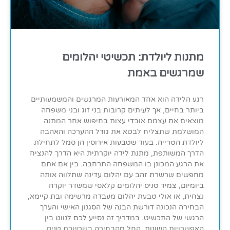
מתנות ליולדת: תכשיטי יהלומים
שמרגשים באמת
רגע הלידה הוא אחד המאורעות המרגשים והמשמעותיים
ביותר בחיים, אך לעיתים קרובות בני זוג ובני משפחה
מוצאים את עצמם אובדי עצות בחיפוש אחר המתנה
המושלמת שתצליח לבטא את גודל ההערכה והאהבה
ליולדת הטרייה. בעוד שטבעות אירוסין הן סמל לתחילת
הדרך המשותפת, מתנת לידה יוקרתית היא הדרך להנציח
את הרגע המכונן בו המשפחה התרחבה. בין אם אתם
מחפשים שרשרת זהב עם יהלום עדינה שתלווה אותה
ביומיום, צמיד טניס יהלומים קלאסי שמשדר יוקרה
נצחית, או אולי טבעת יהלום מעבדה מרשימה ובת קיימא,
הבחירה הנכונה דורשת הבנה של הסגנון האישי והערך
הרגשי של התכשיט. במדריך זה נסייע לכם לנווט בין
האפשרויות השונות, החל מהבחירה בשרשרת טניס