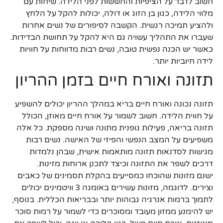
חשוב לדבר על הציפיות והחששות לפני הלידה. שיחות עם
מלווי הלידה, כגון בן הזוג או דולה, יכולות להקל על הלחץ
ולהציע תמיכה רגשית. הקשבה לסיפורים של נשים אחרות
שעברו את התהליך עשויה גם היא להקל על תחושת הבדידות.
כאשר יש הכנה נפשית טובה, נשים רבות מדווחות על חוויות
לידה חיוביות יותר.
תזונה ואורח חיים בזמן ההריון
תזונה נכונה ואורח חיים בריא במהלך ההריון יכולים להשפיע
על חווית הלידה. חשוב לשמור על אורח חיים מאוזן, הכולל
תזונה בריאה, פעילות גופנית מתונה ושינה מספקת. כל אלה
משפיעים על המצב הנפשי והפיזי של האישה. נשים רבות
מגישות לסדנאות תזונה מותאמות אישית, שבהן נלמדות
דרכים לשפר את התזונה וכיצד לתכנן ארוחות מזינות.
ישנם מזונות שהוכחו כמסייעים בהקלת תסמינים של כאבים
וצירים. לדוגמה, מזונות עשירים באומגה 3 וויטמינים יכולים
לתמוך ברמות אנרגיה גבוהות יותר ובבריאות הכללית. בנוסף,
יש להימנע ממזון מעובד ומסוכרים כדי לשמור על רמות סוכר