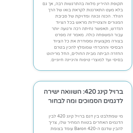
תקופת ההיריון מלווה בהתרגשות רבה, אך גם
בלא מעט התארגנות לקראת בואו של הרך
הנולד. הכנה נכונה ומדויקת של סביבת
המגורים והצטיידות מראש בכל הציוד
הנדרש, תאפשר נחיתה רכה ורגועה יותר
עבור המשפחה כולה. מאמר זה מפרט
בצורה מקצועית ומסודרת את כל הציוד
הבסיסי וההכרחי שמומלץ להכין בטרם
החזרה הביתה מבית החולים, החל מריהוט
בסיסי ועד למוצרי טיפוח והיגיינה חיוניים.
ברויל קינג 420: השוואה ישירה
לדגמים הסמוכים ומה לבחור
מי שמתלבט בין דגם ברויל קינג 420 לבין
הדגמים האחרים בטווח המחיר שלו, צריך
להבין שדגם ה-Baron 420 עומד בצומת