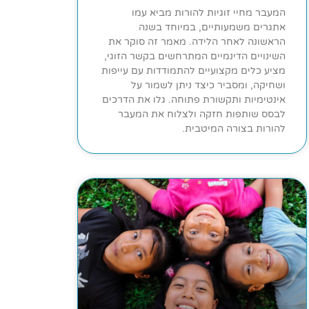
המעבר מחיי זוגיות להורות מביא עמו
אתגרים משמעותיים, במיוחד בשנה
הראשונה לאחר הלידה. מאמר זה סוקר את
השינויים הדינמיים המתרחשים בקשר הזוגי,
מציע כלים מקצועיים להתמודדות עם עייפות
ושחיקה, ומסביר כיצד ניתן לשמור על
אינטימיות ותקשורת פתוחה. גלו את הדרכים
לבסס שותפות חזקה ולצלוח את המעבר
להורות בצורה המיטבית.