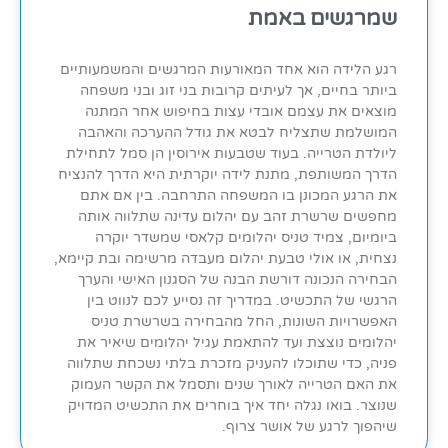
שמרגשים באמת
רגע הלידה הוא אחד המאורעות המרגשים והמשמעותיים
ביותר בחיים, אך לעיתים קרובות בני זוג ובני משפחה
מוצאים את עצמם אובדי עצות בחיפוש אחר המתנה
המושלמת שתצליח לבטא את גודל ההערכה והאהבה
ליולדת הטרייה. בעוד שטבעות אירוסין הן סמל לתחילת
הדרך המשותפת, מתנת לידה יוקרתית היא הדרך להנציח
את הרגע המכונן בו המשפחה התרחבה. בין אם אתם
מחפשים שרשרת זהב עם יהלום עדינה שתלווה אותה
ביומיום, צמיד טניס יהלומים קלאסי שמשדר יוקרה
נצחית, או אולי טבעת יהלום מעבדה מרשימה ובת קיימא,
הבחירה הנכונה דורשת הבנה של הסגנון האישי והערך
הרגשי של התכשיט. במדריך זה נסייע לכם לנווט בין
האפשרויות השונות, החל מהבחירה בשרשרת טניס
יהלומים נוצצת ועד להתאמת עגיל יהלומים שיאיר את
פניה, כדי שתוכלו להעניק מזכרת בלתי נשכחת שתלווה
את האם הטרייה לאורך שנים ותסמל את הקשר העמוק
שנוצר. בואו נגלה יחד איך בוחרים את התכשיט המדויק
שיהפוך לרגע של אושר צרוף.