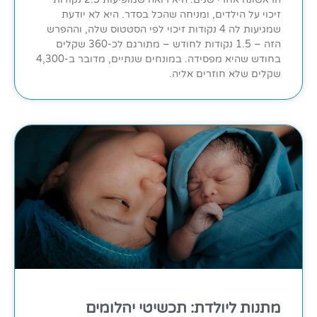
זיכוי על הילדים, ומניחה שהכל בסדר. היא לא יודעת
שמגיעות לה 4 נקודות זיכוי לפי הסטטוס שלה, וההפרש
הזה – 1.5 נקודות לחודש – מתורגם לכ-360 שקלים
בחודש שהיא מפסידה. במונחים שנתיים, מדובר ב-4,300
שקלים שלא חוזרים אליה.
מתנות ליולדת: תכשיטי יהלומים