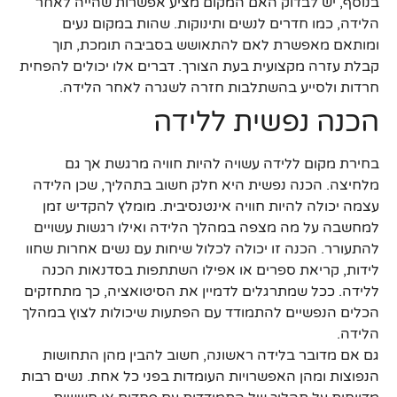
בנוסף, יש לבדוק האם המקום מציע אפשרות שהייה לאחר
הלידה, כמו חדרים לנשים ותינוקות. שהות במקום נעים
ומותאם מאפשרת לאם להתאושש בסביבה תומכת, תוך
קבלת עזרה מקצועית בעת הצורך. דברים אלו יכולים להפחית
חרדות ולסייע בהשתלבות חזרה לשגרה לאחר הלידה.
הכנה נפשית ללידה
בחירת מקום ללידה עשויה להיות חוויה מרגשת אך גם
מלחיצה. הכנה נפשית היא חלק חשוב בתהליך, שכן הלידה
עצמה יכולה להיות חוויה אינטנסיבית. מומלץ להקדיש זמן
למחשבה על מה מצפה במהלך הלידה ואילו רגשות עשויים
להתעורר. הכנה זו יכולה לכלול שיחות עם נשים אחרות שחוו
לידות, קריאת ספרים או אפילו השתתפות בסדנאות הכנה
ללידה. ככל שמתרגלים לדמיין את הסיטואציה, כך מתחזקים
הכלים הנפשיים להתמודד עם הפתעות שיכולות לצוץ במהלך
הלידה.
גם אם מדובר בלידה ראשונה, חשוב להבין מהן התחושות
הנפוצות ומהן האפשרויות העומדות בפני כל אחת. נשים רבות