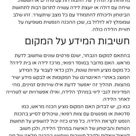
מדווחות על תהליך של התמודדות עם פחדים או חששות.
שיחה עם דולה או יועצת לידה עשויה לתרום רבות לתחושת
הביטחון וליכולת להתמודד עם כל מצב שיתעורר. זהו שלב
שמומלץ לא לזלזל בו, שכן ההכנה הנפשית משפיעה על
חוויית הלידה כולה.
חשיבות המידע על המקום
בהתאם למקום הנבחר, ישנם פרטים שונים שחשוב לדעת
מראש. האם מדובר במוסד רפואי, מרכז לידה או בית לידה?
כל מקום מציע חוויות שונות, ולכן כדאי לעבור על המידע
המוצג באתרי האינטרנט של המקומות או לבקש מידע ישיר
מהצוות. תהליך זה יאפשר לדעת אילו שירותים זמינים, מהי
המדיניות לגבי ליווי במהלך הלידה, ואילו אפשרויות יש לשהייה
לאחר הלידה.
כמו כן, יש לבדוק האם המקום מציע הכנה מראש, כמו
סדנאות או מפגשים עם צוות רפואי, שיכולים לסייע בהכנת
הנפש לקראת הלידה. כל פרט כזה יכול להשפיע על תחושת
הנוחות והביטחון של האישה במהלך הלידה, ולכן חשוב
לשאול שאלות ולקבל תשובות שיסייעו בהבנה מלאה של מה