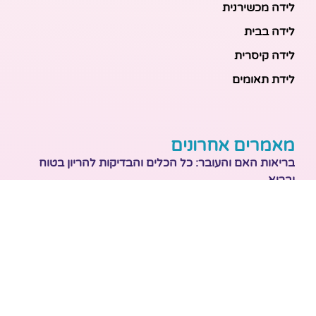
לידה מכשירנית
לידה בבית
לידה קיסרית
לידת תאומים
מאמרים אחרונים
בריאות האם והעובר: כל הכלים והבדיקות להריון בטוח
ובריא
הכנה ללידה: המדריך המקיף לכל מה שצריך לקנות לתינוק
לפני שמגיע הביתה
ברויל קינג 420: השוואה ישירה לדגמים הסמוכים ומה
לבחור
מזוגיות להורות: המדריך המלא לשמירה על הקשר בשנה
הראשונה לאחר הלידה