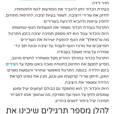
חדר לידה.
בעזרת הכדור ניתן להגביר את המודעות לגוף ולתנוחותיו,
לחזק את שרירי היציבה, לשפר בעיות יציבה, להרפות מתחים,
להפיג עייפות ולהביא לרגיעה בשרירים.
התרגול בעזרת הכדור משפר את תנועתיות הגוף וגמישותו.
היות והכדור עגול הוא לא מספק תמיכה יציבה בזמן התרגול
מה ש"מאלץ" את הגוף להפעיל ישירות את השרירים
המייצבים של מרכז הגוף ולעבוד על יציבה נכונה תוך כדי
שמירה על שיווי משקל בעבודה.
התרגול בכדור במהלך ההריון מקל ומשחרר לחצים מהגב,
מסייע למקם את התינוק בתנוחה טובה באגן ומקל על
הצירים
בזמן הלידה. בנוסף, התרגול מאפשר שחרור והגמשת מפרקי
האגן, חיזוק שרירי קרקעית אגן ובטן, מכין את גופינו לקראת
הלידה ומשפר את היציבה.
היות והכדור רך הוא מתפקד גם כבולם זעזועים יעיל ומונע
עומסים ולחץ על הגוף ועל מפרקיו, מה שהופך אותו לאביזר
תמיכה יעיל ביותר לנשים בהריון.
להלן מספר תרגילים שיכינו את