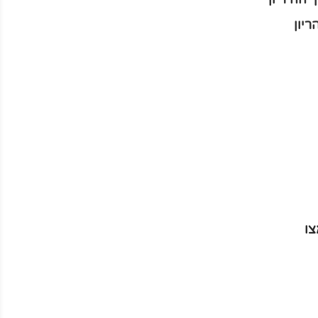
יון
צו