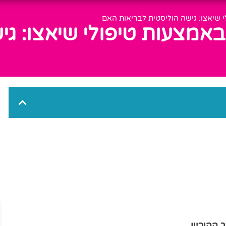
י שיאצו: גישה הוליסטית לבריאות האם
באמצעות טיפולי שיאצו: גי
 ההיריון