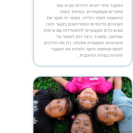
המעבר מחיי זוגיות להורות מביא עמו
אתגרים משמעותיים, במיוחד בשנה
הראשונה לאחר הלידה. מאמר זה סוקר את
השינויים הדינמיים המתרחשים בקשר הזוגי,
מציע כלים מקצועיים להתמודדות עם עייפות
ושחיקה, ומסביר כיצד ניתן לשמור על
אינטימיות ותקשורת פתוחה. גלו את הדרכים
לבסס שותפות חזקה ולצלוח את המעבר
להורות בצורה המיטבית.