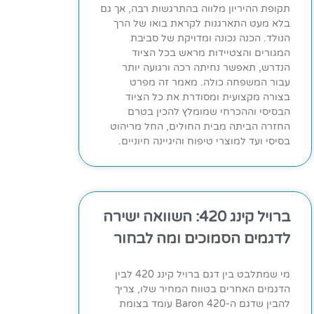
תקופת ההיריון מלווה בהתרגשות רבה, אך גם
בלא מעט התארגנות לקראת בואו של הרך
הנולד. הכנה נכונה ומדויקת של סביבת
המגורים והצטיידות מראש בכל הציוד
הנדרש, תאפשר נחיתה רכה ורגועה יותר
עבור המשפחה כולה. מאמר זה מפרט
בצורה מקצועית ומסודרת את כל הציוד
הבסיסי וההכרחי שמומלץ להכין בטרם
החזרה הביתה מבית החולים, החל מריהוט
בסיסי ועד למוצרי טיפוח והיגיינה חיוניים.
ברויל קינג 420: השוואה ישירה
לדגמים הסמוכים ומה לבחור
מי שמתלבט בין דגם ברויל קינג 420 לבין
הדגמים האחרים בטווח המחיר שלו, צריך
להבין שדגם ה-Baron 420 עומד בצומת