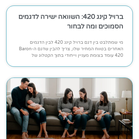
ברויל קינג 420: השוואה ישירה לדגמים
הסמוכים ומה לבחור
מי שמתלבט בין דגם ברויל קינג 420 לבין הדגמים
האחרים בטווח המחיר שלו, צריך להבין שדגם ה-Baron
420 עומד בצומת מעניין וייחודי בתוך הקטלוג של