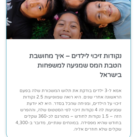
נקודות זיכוי לילדים – איך מחושבת
הטבת המס שמגיעה למשפחות
בישראל
אמא ל-3 ילדים בודקת את תלוש המשכורת שלה בפעם
הראשונה אחרי שנים. היא רואה שמופיעות 2.5 נקודות
זיכוי על הילדים, ומניחה שהכל בסדר. היא לא יודעת
שמגיעות לה 4 נקודות זיכוי לפי הסטטוס שלה, וההפרש
הזה – 1.5 נקודות לחודש – מתורגם לכ-360 שקלים
בחודש שהיא מפסידה. במונחים שנתיים, מדובר ב-4,300
שקלים שלא חוזרים אליה.