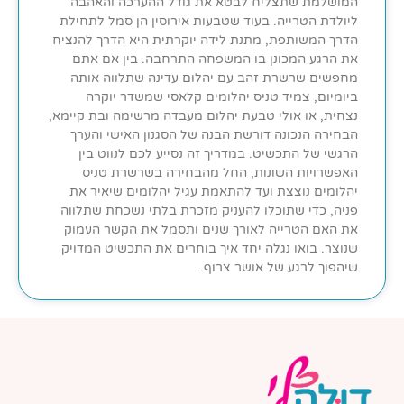
המושלמת שתצליח לבטא את גודל ההערכה והאהבה
ליולדת הטרייה. בעוד שטבעות אירוסין הן סמל לתחילת
הדרך המשותפת, מתנת לידה יוקרתית היא הדרך להנציח
את הרגע המכונן בו המשפחה התרחבה. בין אם אתם
מחפשים שרשרת זהב עם יהלום עדינה שתלווה אותה
ביומיום, צמיד טניס יהלומים קלאסי שמשדר יוקרה
נצחית, או אולי טבעת יהלום מעבדה מרשימה ובת קיימא,
הבחירה הנכונה דורשת הבנה של הסגנון האישי והערך
הרגשי של התכשיט. במדריך זה נסייע לכם לנווט בין
האפשרויות השונות, החל מהבחירה בשרשרת טניס
יהלומים נוצצת ועד להתאמת עגיל יהלומים שיאיר את
פניה, כדי שתוכלו להעניק מזכרת בלתי נשכחת שתלווה
את האם הטרייה לאורך שנים ותסמל את הקשר העמוק
שנוצר. בואו נגלה יחד איך בוחרים את התכשיט המדויק
שיהפוך לרגע של אושר צרוף.