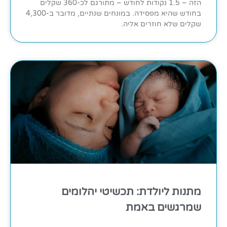
הזה – 1.5 נקודות לחודש – מתורגם לכ-360 שקלים
בחודש שהיא מפסידה. במונחים שנתיים, מדובר ב-4,300
שקלים שלא חוזרים אליה.
מתנות ליולדת: תכשיטי יהלומים
שמרגשים באמת