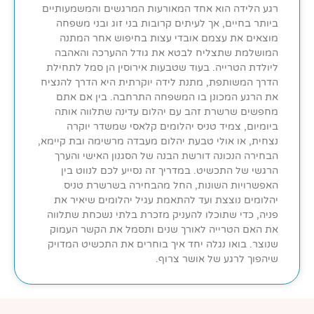
רגע הלידה הוא אחד המאורעות המרגשים והמשמעותיים
ביותר בחיים, אך לעיתים קרובות בני זוג ובני משפחה
מוצאים את עצמם אובדי עצות בחיפוש אחר המתנה
המושלמת שתצליח לבטא את גודל ההערכה והאהבה
ליולדת הטרייה. בעוד שטבעות אירוסין הן סמל לתחילת
הדרך המשותפת, מתנת לידה יוקרתית היא הדרך להנציח
את הרגע המכונן בו המשפחה התרחבה. בין אם אתם
מחפשים שרשרת זהב עם יהלום עדינה שתלווה אותה
ביומיום, צמיד טניס יהלומים קלאסי שמשדר יוקרה
נצחית, או אולי טבעת יהלום מעבדה מרשימה ובת קיימא,
הבחירה הנכונה דורשת הבנה של הסגנון האישי והערך
הרגשי של התכשיט. במדריך זה נסייע לכם לנווט בין
האפשרויות השונות, החל מהבחירה בשרשרת טניס
יהלומים נוצצת ועד להתאמת עגיל יהלומים שיאיר את
פניה, כדי שתוכלו להעניק מזכרת בלתי נשכחת שתלווה
את האם הטרייה לאורך שנים ותסמל את הקשר העמוק
שנוצר. בואו נגלה יחד איך בוחרים את התכשיט המדויק
שיהפוך לרגע של אושר צרוף.