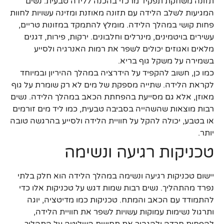
תזונה משחקת תפקיד מרכזי בהכנה ללידה טבעית. נשים
המגיעות לשלב הלידה עם תזונה מאוזנת ומזינה עשויות לחוות
פחות קושי במהלך הלידה. מומלץ להתמקד במזונות טריים,
עשירים בויטמינים, מינרלים וחלבונים. ירקות, פירות, דגנים
מלאים ואגוזים יכולים לשפר את רמות האנרגיה ולסייע
בשמירה על משקל גוף בריא.
כמו כן, חשוב להקפיד על הידרציה במהלך ההיריון ובמיוחד
לקראת הלידה. שתייה מספקת של מים לא רק שומרת על גוף
מאוזן, אלא גם מסייעת בהפחתת הכאב במהלך הלידה. נשים
רבות מוצאות שהשהייה בסביבה טבעית, כמו ליד מים זורמים
או בטבע, יכולה להקל על חוויית הלידה ולסייע בהרגשה טובה
יותר.
טכניקות רגיעה ונשימה
יישום טכניקות רגיעה ונשימה במהלך הלידה הוא חלק בלתי
נפרד מהתהליך. נשים רבות שמות דגש על טכניקות אלו כדי
להתמודד עם הכאב והמתח. טכניקות כמו מדיטציה, יוגה
ותרגול נשימות עמוקות עשויות לשפר את חוויית הלידה,
להפחית חרדה ולהגביר את תחושת השליטה על התהליך.