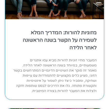
מזוגיות להורות: המדריך המלא
לשמירה על הקשר בשנה הראשונה
לאחר הלידה
המעבר מחיי זוגיות להורות מביא עמו אתגרים
משמעותיים, במיוחד בשנה הראשונה לאחר הלידה.
מאמר זה סוקר את השינויים הדינמיים המתרחשים בקשר
הזוגי, מציע כלים מקצועיים להתמודדות עם עייפות
ושחיקה, ומסביר כיצד ניתן לשמור על אינטימיות
ותקשורת פתוחה. גלו את הדרכים לבסס שותפות חזקה
ולצלוח את המעבר להורות בצורה המיטבית.