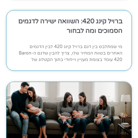
ברויל קינג 420: השוואה ישירה לדגמים
הסמוכים ומה לבחור
מי שמתלבט בין דגם ברויל קינג 420 לבין הדגמים
האחרים בטווח המחיר שלו, צריך להבין שדגם ה-Baron
420 עומד בצומת מעניין וייחודי בתוך הקטלוג של