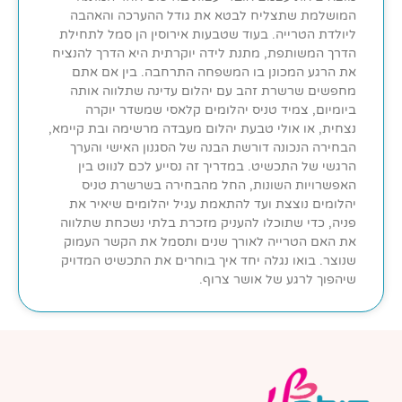
המושלמת שתצליח לבטא את גודל ההערכה והאהבה
ליולדת הטרייה. בעוד שטבעות אירוסין הן סמל לתחילת
הדרך המשותפת, מתנת לידה יוקרתית היא הדרך להנציח
את הרגע המכונן בו המשפחה התרחבה. בין אם אתם
מחפשים שרשרת זהב עם יהלום עדינה שתלווה אותה
ביומיום, צמיד טניס יהלומים קלאסי שמשדר יוקרה
נצחית, או אולי טבעת יהלום מעבדה מרשימה ובת קיימא,
הבחירה הנכונה דורשת הבנה של הסגנון האישי והערך
הרגשי של התכשיט. במדריך זה נסייע לכם לנווט בין
האפשרויות השונות, החל מהבחירה בשרשרת טניס
יהלומים נוצצת ועד להתאמת עגיל יהלומים שיאיר את
פניה, כדי שתוכלו להעניק מזכרת בלתי נשכחת שתלווה
את האם הטרייה לאורך שנים ותסמל את הקשר העמוק
שנוצר. בואו נגלה יחד איך בוחרים את התכשיט המדויק
שיהפוך לרגע של אושר צרוף.