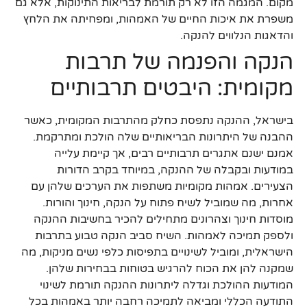
מקום. המגמה הזו לא רק תורמת לבריאות התינוקות, אלא גם
משפרת את איכות החיים של האמהות, ומפחיתה את הלחץ
והדאגות הנלווים להנקה.
הנקה והפנמה של תרבות
מקומית: היבטים תרבותיים
בישראל, ההנקה נתפסת כחלק מהתרבות המקומית, כאשר
ההבנה של היתרונות הבריאותיים שלה הולכת ומתרקמת.
אמנם ישנם אתגרים תרבותיים רבים, אך קיימת עלייה
במודעות ובקבלה של ההנקה, במיוחד בקרב הדורות
הצעירים. אמהות מקומיות משתפות את הערכים שלהן עם
אחרות, מה שמוביל לשיח פתוח על הנקה, חינוך והורות.
מוסדות חינוך וצהרונים מתחילים להכיר בחשיבות ההנקה
ולספק תמיכה לאמהות. השיח סביב הנקה טבוע בתרבות
הישראלית, ומוביל לשינויים בתפיסות כלפי נשים מניקות, מה
שמקנה להן את הכוח להרגיש בטוחות בבחירות שלהן.
המודעות ההולכת וגדלה ליתרונות ההנקה תורמת לשינוי
התודעה הכללי ומביאה לתמיכה רחבה יותר באמהות בכל