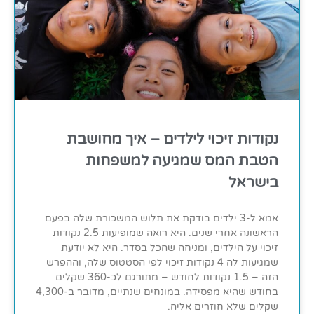
נקודות זיכוי לילדים – איך מחושבת
הטבת המס שמגיעה למשפחות
בישראל
אמא ל-3 ילדים בודקת את תלוש המשכורת שלה בפעם
הראשונה אחרי שנים. היא רואה שמופיעות 2.5 נקודות
זיכוי על הילדים, ומניחה שהכל בסדר. היא לא יודעת
שמגיעות לה 4 נקודות זיכוי לפי הסטטוס שלה, וההפרש
הזה – 1.5 נקודות לחודש – מתורגם לכ-360 שקלים
בחודש שהיא מפסידה. במונחים שנתיים, מדובר ב-4,300
שקלים שלא חוזרים אליה.