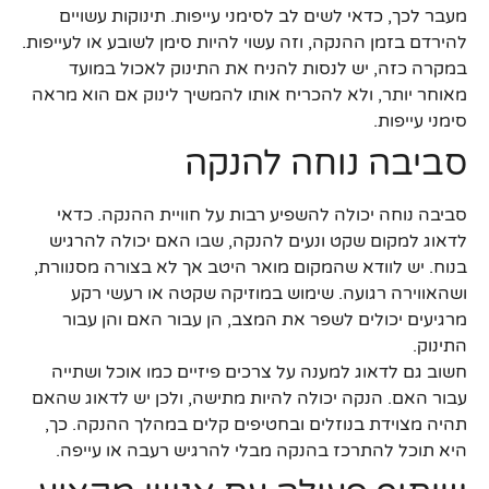
מעבר לכך, כדאי לשים לב לסימני עייפות. תינוקות עשויים
להירדם בזמן ההנקה, וזה עשוי להיות סימן לשובע או לעייפות.
במקרה כזה, יש לנסות להניח את התינוק לאכול במועד
מאוחר יותר, ולא להכריח אותו להמשיך לינוק אם הוא מראה
סימני עייפות.
סביבה נוחה להנקה
סביבה נוחה יכולה להשפיע רבות על חוויית ההנקה. כדאי
לדאוג למקום שקט ונעים להנקה, שבו האם יכולה להרגיש
בנוח. יש לוודא שהמקום מואר היטב אך לא בצורה מסנוורת,
ושהאווירה רגועה. שימוש במוזיקה שקטה או רעשי רקע
מרגיעים יכולים לשפר את המצב, הן עבור האם והן עבור
התינוק.
חשוב גם לדאוג למענה על צרכים פיזיים כמו אוכל ושתייה
עבור האם. הנקה יכולה להיות מתישה, ולכן יש לדאוג שהאם
תהיה מצוידת בנוזלים ובחטיפים קלים במהלך ההנקה. כך,
היא תוכל להתרכז בהנקה מבלי להרגיש רעבה או עייפה.