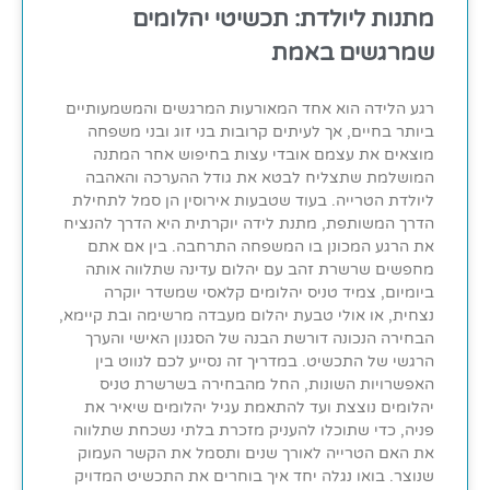
מתנות ליולדת: תכשיטי יהלומים
שמרגשים באמת
רגע הלידה הוא אחד המאורעות המרגשים והמשמעותיים
ביותר בחיים, אך לעיתים קרובות בני זוג ובני משפחה
מוצאים את עצמם אובדי עצות בחיפוש אחר המתנה
המושלמת שתצליח לבטא את גודל ההערכה והאהבה
ליולדת הטרייה. בעוד שטבעות אירוסין הן סמל לתחילת
הדרך המשותפת, מתנת לידה יוקרתית היא הדרך להנציח
את הרגע המכונן בו המשפחה התרחבה. בין אם אתם
מחפשים שרשרת זהב עם יהלום עדינה שתלווה אותה
ביומיום, צמיד טניס יהלומים קלאסי שמשדר יוקרה
נצחית, או אולי טבעת יהלום מעבדה מרשימה ובת קיימא,
הבחירה הנכונה דורשת הבנה של הסגנון האישי והערך
הרגשי של התכשיט. במדריך זה נסייע לכם לנווט בין
האפשרויות השונות, החל מהבחירה בשרשרת טניס
יהלומים נוצצת ועד להתאמת עגיל יהלומים שיאיר את
פניה, כדי שתוכלו להעניק מזכרת בלתי נשכחת שתלווה
את האם הטרייה לאורך שנים ותסמל את הקשר העמוק
שנוצר. בואו נגלה יחד איך בוחרים את התכשיט המדויק