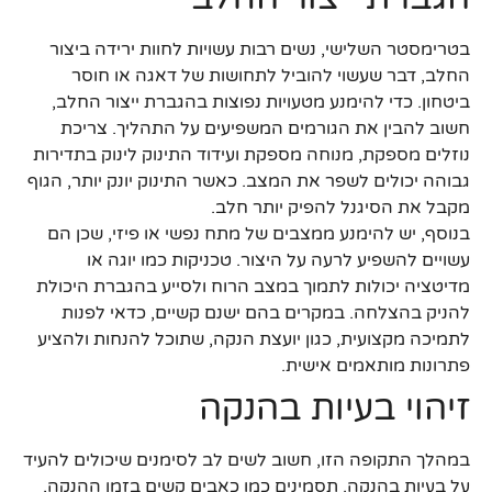
בטרימסטר השלישי, נשים רבות עשויות לחוות ירידה ביצור
החלב, דבר שעשוי להוביל לתחושות של דאגה או חוסר
ביטחון. כדי להימנע מטעויות נפוצות בהגברת ייצור החלב,
חשוב להבין את הגורמים המשפיעים על התהליך. צריכת
נוזלים מספקת, מנוחה מספקת ועידוד התינוק לינוק בתדירות
גבוהה יכולים לשפר את המצב. כאשר התינוק יונק יותר, הגוף
מקבל את הסיגנל להפיק יותר חלב.
בנוסף, יש להימנע ממצבים של מתח נפשי או פיזי, שכן הם
עשויים להשפיע לרעה על היצור. טכניקות כמו יוגה או
מדיטציה יכולות לתמוך במצב הרוח ולסייע בהגברת היכולת
להניק בהצלחה. במקרים בהם ישנם קשיים, כדאי לפנות
לתמיכה מקצועית, כגון יועצת הנקה, שתוכל להנחות ולהציע
פתרונות מותאמים אישית.
זיהוי בעיות בהנקה
במהלך התקופה הזו, חשוב לשים לב לסימנים שיכולים להעיד
על בעיות בהנקה. תסמינים כמו כאבים קשים בזמן ההנקה,