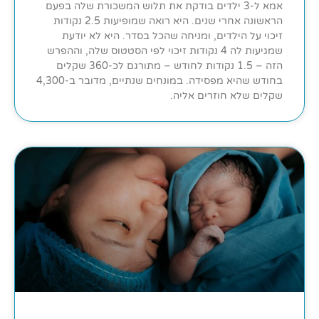
אמא ל-3 ילדים בודקת את תלוש המשכורת שלה בפעם
הראשונה אחרי שנים. היא רואה שמופיעות 2.5 נקודות
זיכוי על הילדים, ומניחה שהכל בסדר. היא לא יודעת
שמגיעות לה 4 נקודות זיכוי לפי הסטטוס שלה, וההפרש
הזה – 1.5 נקודות לחודש – מתורגם לכ-360 שקלים
בחודש שהיא מפסידה. במונחים שנתיים, מדובר ב-4,300
שקלים שלא חוזרים אליה.