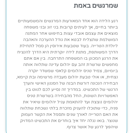
שמרגשים באמת
רגע הלידה הוא אחד המאורעות המרגשים והמשמעותיים
ביותר בחיים, אך לעיתים קרובות בני זוג ובני משפחה
מוצאים את עצמם אובדי עצות בחיפוש אחר המתנה
המושלמת שתצליח לבטא את גודל ההערכה והאהבה
ליולדת הטרייה. בעוד שטבעות אירוסין הן סמל לתחילת
הדרך המשותפת, מתנת לידה יוקרתית היא הדרך להנציח
את הרגע המכונן בו המשפחה התרחבה. בין אם אתם
מחפשים שרשרת זהב עם יהלום עדינה שתלווה אותה
ביומיום, צמיד טניס יהלומים קלאסי שמשדר יוקרה
נצחית, או אולי טבעת יהלום מעבדה מרשימה ובת קיימא,
הבחירה הנכונה דורשת הבנה של הסגנון האישי והערך
הרגשי של התכשיט. במדריך זה נסייע לכם לנווט בין
האפשרויות השונות, החל מהבחירה בשרשרת טניס
יהלומים נוצצת ועד להתאמת עגיל יהלומים שיאיר את
פניה, כדי שתוכלו להעניק מזכרת בלתי נשכחת שתלווה
את האם הטרייה לאורך שנים ותסמל את הקשר העמוק
שנוצר. בואו נגלה יחד איך בוחרים את התכשיט המדויק
שיהפוך לרגע של אושר צרוף.