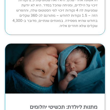
הראשונה אחרי שנים. היא רואה שמופיעות 2.5 נקודות
זיכוי על הילדים, ומניחה שהכל בסדר. היא לא יודעת
שמגיעות לה 4 נקודות זיכוי לפי הסטטוס שלה, וההפרש
הזה – 1.5 נקודות לחודש – מתורגם לכ-360 שקלים
בחודש שהיא מפסידה. במונחים שנתיים, מדובר ב-4,300
שקלים שלא חוזרים אליה.
מתנות ליולדת: תכשיטי יהלומים