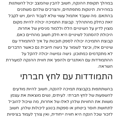
במהלך תקופת ההנקה, חשוב להבין שהמצב יכול להשתנות
במהירות. תינוקות מתפתחים, והצרכים שלהם משתנים
בהתאם. מה שעבד אתמול עשוי שלא לעבוד היום, ויש לקבל
זאת כחלק מהתהליך. קבוצת התמיכה יכולה להיות מקום
מצוין לדיון על השינויים הללו וללמוד מניסיון של אחרות.
היכולת להסתגל לשינויים היא חלק חשוב מהחיים כאם.
קבוצת התמיכה יכולה לספק תובנות על איך להתמודד עם
שינויים אלו, וכיצד לשמור על גישה חיובית גם כאשר הדברים
לא מתקדמים כמתוכנן. גישה גמישה יכולה להקל על
ההתמודדות עם האתגרים ולהפוך את חווית ההנקה למעוררת
השראה.
התמודדות עם לחץ חברתי
בהשתתפות בקבוצת תמיכה להנקה, חשוב להיות מודעים
להשפעות של לחץ חברתי. לעיתים, נשים מוצאות את עצמן
משוות את החוויות שלהן לאלו של אחרות, מה שיכול להוביל
לתחושת חוסר ביטחון או ספקות בנוגע ליכולות שלהן. חשוב
לזכור שכל הנקה היא חוויה ייחודית, ואין צורך לעמוד בציפיות