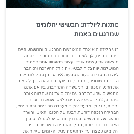
מתנות ליולדת: תכשיטי יהלומים
שמרגשים באמת
רגע הלידה הוא אחד המאורעות המרגשים והמשמעותיים
ביותר בחיים, אך לעיתים קרובות בני זוג ובני משפחה
מוצאים את עצמם אובדי עצות בחיפוש אחר המתנה
המושלמת שתצליח לבטא את גודל ההערכה והאהבה
ליולדת הטרייה. בעוד שטבעות אירוסין הן סמל לתחילת
הדרך המשותפת, מתנת לידה יוקרתית היא הדרך להנציח
את הרגע המכונן בו המשפחה התרחבה. בין אם אתם
מחפשים שרשרת זהב עם יהלום עדינה שתלווה אותה
ביומיום, צמיד טניס יהלומים קלאסי שמשדר יוקרה
נצחית, או אולי טבעת יהלום מעבדה מרשימה ובת קיימא,
הבחירה הנכונה דורשת הבנה של הסגנון האישי והערך
הרגשי של התכשיט. במדריך זה נסייע לכם לנווט בין
האפשרויות השונות, החל מהבחירה בשרשרת טניס
יהלומים נוצצת ועד להתאמת עגיל יהלומים שיאיר את