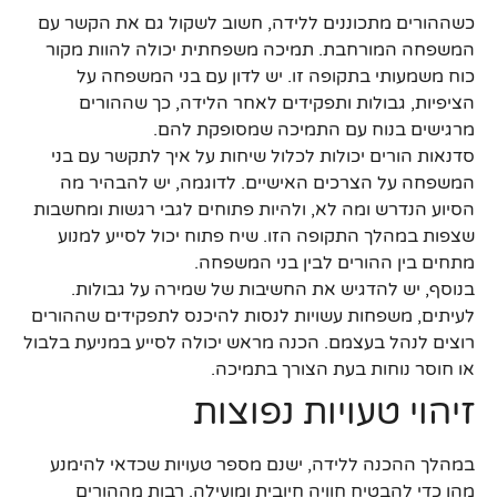
כשההורים מתכוננים ללידה, חשוב לשקול גם את הקשר עם
המשפחה המורחבת. תמיכה משפחתית יכולה להוות מקור
כוח משמעותי בתקופה זו. יש לדון עם בני המשפחה על
הציפיות, גבולות ותפקידים לאחר הלידה, כך שההורים
מרגישים בנוח עם התמיכה שמסופקת להם.
סדנאות הורים יכולות לכלול שיחות על איך לתקשר עם בני
המשפחה על הצרכים האישיים. לדוגמה, יש להבהיר מה
הסיוע הנדרש ומה לא, ולהיות פתוחים לגבי רגשות ומחשבות
שצפות במהלך התקופה הזו. שיח פתוח יכול לסייע למנוע
מתחים בין ההורים לבין בני המשפחה.
בנוסף, יש להדגיש את החשיבות של שמירה על גבולות.
לעיתים, משפחות עשויות לנסות להיכנס לתפקידים שההורים
רוצים לנהל בעצמם. הכנה מראש יכולה לסייע במניעת בלבול
או חוסר נוחות בעת הצורך בתמיכה.
זיהוי טעויות נפוצות
במהלך ההכנה ללידה, ישנם מספר טעויות שכדאי להימנע
מהן כדי להבטיח חוויה חיובית ומועילה. רבות מההורים