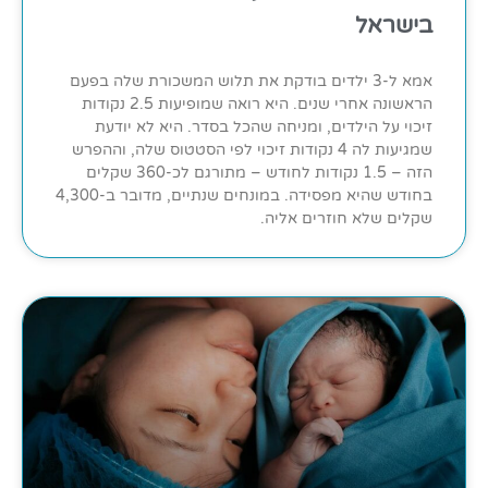
בישראל
אמא ל-3 ילדים בודקת את תלוש המשכורת שלה בפעם
הראשונה אחרי שנים. היא רואה שמופיעות 2.5 נקודות
זיכוי על הילדים, ומניחה שהכל בסדר. היא לא יודעת
שמגיעות לה 4 נקודות זיכוי לפי הסטטוס שלה, וההפרש
הזה – 1.5 נקודות לחודש – מתורגם לכ-360 שקלים
בחודש שהיא מפסידה. במונחים שנתיים, מדובר ב-4,300
שקלים שלא חוזרים אליה.