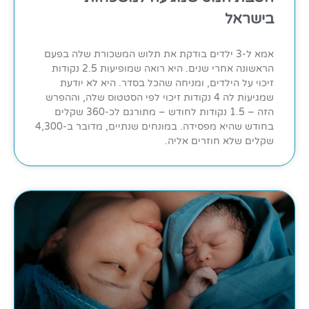
בישראל
אמא ל-3 ילדים בודקת את תלוש המשכורת שלה בפעם
הראשונה אחרי שנים. היא רואה שמופיעות 2.5 נקודות
זיכוי על הילדים, ומניחה שהכל בסדר. היא לא יודעת
שמגיעות לה 4 נקודות זיכוי לפי הסטטוס שלה, וההפרש
הזה – 1.5 נקודות לחודש – מתורגם לכ-360 שקלים
בחודש שהיא מפסידה. במונחים שנתיים, מדובר ב-4,300
שקלים שלא חוזרים אליה.