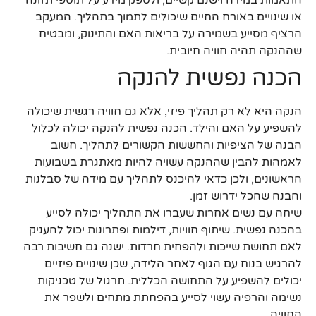
התאמות במידה וישנם קשיים, ולספק מידע על תוספי תזונה
או שינויים באורח החיים שיכולים לתמוך בתהליך. המעקב
הרציף מסייע בשמירה על בריאות האם והתינוק, ומבטיח
שההנקה תהיה חוויה חיובית.
הכנה נפשית להנקה
הנקה היא לא רק תהליך פיזי, אלא גם חוויה רגשית שיכולה
להשפיע על האם והילד. הכנה נפשית להנקה יכולה לכלול
הבנה של הציפיות והחששות הקשורים לתהליך. חשוב
לאמהות להבין שההנקה עשויה להיות מאתגרת בשבועות
הראשונים, ולכן כדאי להיכנס לתהליך עם מידה של סבלנות
והבנה שהכל ידרוש זמן.
שיחה עם נשים אחרות שעברו את התהליך יכולה לסייע
בהכנה נפשית. שיתוף חוויות, דילמות ופתרונות יכול להעניק
לאם תחושת שייכות ולהפחית חרדות. ישנה גם חשיבות רבה
להרגיש בנוח עם הגוף לאחר הלידה, שכן שינויים פיזיים
יכולים להשפיע על התחושה הכללית. תרגול של טכניקות
נשימה והרפיה עשוי לסייע בהפחתת מתחים ולשפר את
החוויה.