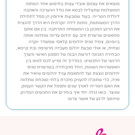
מוצאים את עצמם אובדי עצות בחיפוש אחר המתנה
המושלמת שתצליח לבטא את גודל ההערכה והאהבה
ליולדת הטרייה. בעוד שטבעות אירוסין הן סמל לתחילת
הדרך המשותפת, מתנת לידה יוקרתית היא הדרך להנציח
את הרגע המכונן בו המשפחה התרחבה. בין אם אתם
מחפשים שרשרת זהב עם יהלום עדינה שתלווה אותה
ביומיום, צמיד טניס יהלומים קלאסי שמשדר יוקרה
נצחית, או אולי טבעת יהלום מעבדה מרשימה ובת קיימא,
הבחירה הנכונה דורשת הבנה של הסגנון האישי והערך
הרגשי של התכשיט. במדריך זה נסייע לכם לנווט בין
האפשרויות השונות, החל מהבחירה בשרשרת טניס
יהלומים נוצצת ועד להתאמת עגיל יהלומים שיאיר את
פניה, כדי שתוכלו להעניק מזכרת בלתי נשכחת שתלווה
את האם הטרייה לאורך שנים ותסמל את הקשר העמוק
שנוצר. בואו נגלה יחד איך בוחרים את התכשיט המדויק
שיהפוך לרגע של אושר צרוף.