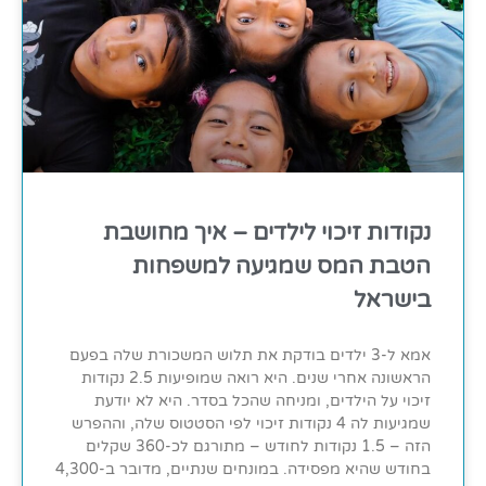
נקודות זיכוי לילדים – איך מחושבת
הטבת המס שמגיעה למשפחות
בישראל
אמא ל-3 ילדים בודקת את תלוש המשכורת שלה בפעם
הראשונה אחרי שנים. היא רואה שמופיעות 2.5 נקודות
זיכוי על הילדים, ומניחה שהכל בסדר. היא לא יודעת
שמגיעות לה 4 נקודות זיכוי לפי הסטטוס שלה, וההפרש
הזה – 1.5 נקודות לחודש – מתורגם לכ-360 שקלים
בחודש שהיא מפסידה. במונחים שנתיים, מדובר ב-4,300