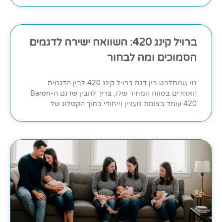
ברויל קינג 420: השוואה ישירה לדגמים
הסמוכים ומה לבחור
מי שמתלבט בין דגם ברויל קינג 420 לבין הדגמים
האחרים בטווח המחיר שלו, צריך להבין שדגם ה-Baron
420 עומד בצומת מעניין וייחודי בתוך הקטלוג של