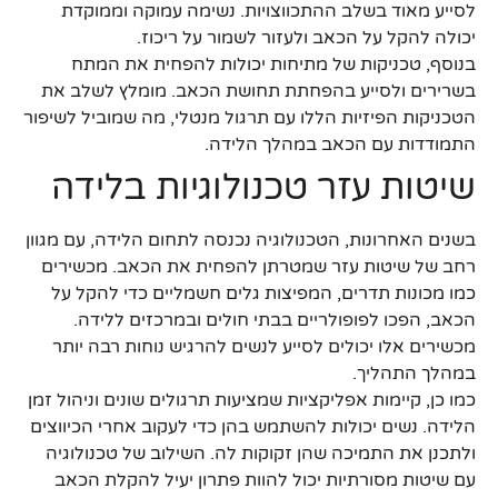
לסייע מאוד בשלב ההתכווצויות. נשימה עמוקה וממוקדת
יכולה להקל על הכאב ולעזור לשמור על ריכוז.
בנוסף, טכניקות של מתיחות יכולות להפחית את המתח
בשרירים ולסייע בהפחתת תחושת הכאב. מומלץ לשלב את
הטכניקות הפיזיות הללו עם תרגול מנטלי, מה שמוביל לשיפור
התמודדות עם הכאב במהלך הלידה.
שיטות עזר טכנולוגיות בלידה
בשנים האחרונות, הטכנולוגיה נכנסה לתחום הלידה, עם מגוון
רחב של שיטות עזר שמטרתן להפחית את הכאב. מכשירים
כמו מכונות תדרים, המפיצות גלים חשמליים כדי להקל על
הכאב, הפכו לפופולריים בבתי חולים ובמרכזים ללידה.
מכשירים אלו יכולים לסייע לנשים להרגיש נוחות רבה יותר
במהלך התהליך.
כמו כן, קיימות אפליקציות שמציעות תרגולים שונים וניהול זמן
הלידה. נשים יכולות להשתמש בהן כדי לעקוב אחרי הכיווצים
ולתכנן את התמיכה שהן זקוקות לה. השילוב של טכנולוגיה
עם שיטות מסורתיות יכול להוות פתרון יעיל להקלת הכאב