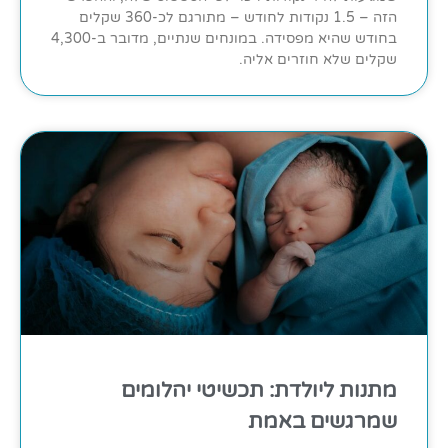
הזה – 1.5 נקודות לחודש – מתורגם לכ-360 שקלים
בחודש שהיא מפסידה. במונחים שנתיים, מדובר ב-4,300
שקלים שלא חוזרים אליה.
מתנות ליולדת: תכשיטי יהלומים
שמרגשים באמת