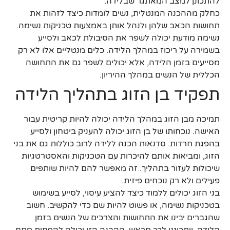
להתכונן למצב המאתגר שבלידה.
כחלק מההכנה המנטלית, נשים לומדות כיצד לזהות את
תחושות הכאב שלהן ולנהל אותן באמצעות טכניקות נשימה.
נשימה מודעת יכולה לשפר את הסיבולת לכאב ולסייע
בשמירה על ריכוז במהלך הלידה. כלים מנטליים אלו לא רק
מסייעים בזמן הלידה, אלא יכולים לשפר גם את התחושה
הכללית של הנשים במהלך ההיריון.
תפקיד בן הזוג בתהליך הלידה
תמיכה מבן הזוג במהלך הלידה יכולה להיות קריטית עבור
האישה. נוכחותו של בן הזוג יכולה להעניק ביטחון ולסייע
בהפגת חרדות. סדנאות הכנה ללידה לרוב כוללות גם את בני
הזוג, ומביאות אותם להיכרות עם הטכניקות והאסטרטגיות
שיכולות לעזור בתהליך. זה מאפשר להם להיות שותפים
פעילים ולא רק נוכחים פיזית.
בני הזוג יכולים ללמוד כיצד להציע עיסוי, לסייע בשימוש
בטכניקות נשימה, או פשוט להיות שם כדי להקשיב. חשוב
שהגברים יבינו את התחושות והצרכים של הנשים בזמן
הלידה, ויתכוננו לכך מראש. ההבנה הזו יכולה להפחית מתח