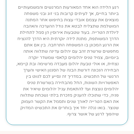
רגע הלידה הוא אחד המאורעות המרגשים והמשמעותיים
ביותר בחיים, אך לעיתים קרובות בני זוג ובני משפחה
מוצאים את עצמם אובדי עצות בחיפוש אחר המתנה
המושלמת שתצליח לבטא את גודל ההערכה והאהבה
ליולדת הטרייה. בעוד שטבעות אירוסין הן סמל לתחילת
הדרך המשותפת, מתנת לידה יוקרתית היא הדרך להנציח
את הרגע המכונן בו המשפחה התרחבה. בין אם אתם
מחפשים שרשרת זהב עם יהלום עדינה שתלווה אותה
ביומיום, צמיד טניס יהלומים קלאסי שמשדר יוקרה
נצחית, או אולי טבעת יהלום מעבדה מרשימה ובת קיימא,
הבחירה הנכונה דורשת הבנה של הסגנון האישי והערך
הרגשי של התכשיט. במדריך זה נסייע לכם לנווט בין
האפשרויות השונות, החל מהבחירה בשרשרת טניס
יהלומים נוצצת ועד להתאמת עגיל יהלומים שיאיר את
פניה, כדי שתוכלו להעניק מזכרת בלתי נשכחת שתלווה
את האם הטרייה לאורך שנים ותסמל את הקשר העמוק
שנוצר. בואו נגלה יחד איך בוחרים את התכשיט המדויק
שיהפוך לרגע של אושר צרוף.