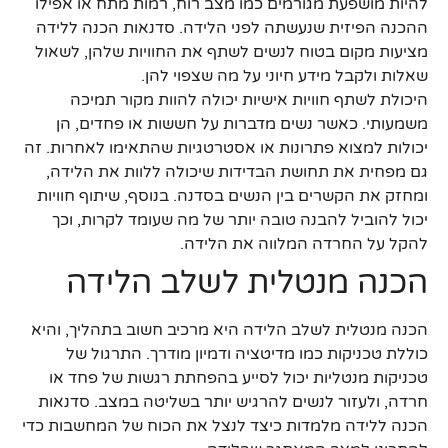
להיות מושפעת מגורמים כמו מצב רוח, רמות מתח או אפילו
ההכנה הפיזית שנעשתה לפני הלידה. סדנאות הכנה ללידה
מציעות מקום בטוח לנשים לשתף את החוויות שלהן, לשאול
שאלות ולקבל מידע חיוני על מה שצפוי להן.
היכולת לשתף חוויות אישיות יכולה להוות מקור תמיכה
משמעותי. כאשר נשים מדברות על חששות או פחדים, הן
יכולות למצוא פתרונות או אסטרטגיות שהתאימו לאחרות. זה
גם מפחית את תחושת הבדידות שיכולה ללוות את הלידה,
ומחזק את הקשרים בין הנשים בסדנה. בנוסף, שיתוף חוויות
יכול להוביל להבנה טובה יותר של מה שעומד לקרות, וכך
להקל על החרדה המלווה את הלידה.
הכנה מנטלית לשלב הלידה
הכנה מנטלית לשלב הלידה היא מרכיב חשוב בתהליך, והיא
כוללת טכניקות כמו מדיטציה ודמיון מודרך. התרגול של
טכניקות מנטליות יכול לסייע בהפחתת רגשות של פחד או
חרדה, ולעזור לנשים להרגיש יותר בשליטה במצב. סדנאות
הכנה ללידה מלמדות כיצד לנצל את הכוח של המחשבות כדי