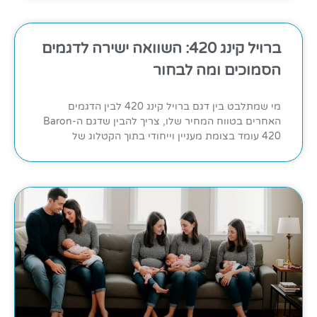
ברויל קינג 420: השוואה ישירה לדגמים
הסמוכים ומה לבחור
מי שמתלבט בין דגם ברויל קינג 420 לבין הדגמים
האחרים בטווח המחיר שלו, צריך להבין שדגם ה-Baron
420 עומד בצומת מעניין וייחודי בתוך הקטלוג של