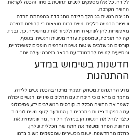
ללידה. כל אלו מספקים לנשים תחושת ביטחון והכנה לקראת
החוויה הקרבה.
תמיכה רגשית במהלך הלידה מתמקדת בהפחתת חרדה
ושיפור הרגשה כללית. נשים רבות מוצאות כי קבוצות תמיכה
מאפשרות להן לשתף חוויות וללמוד אחת מהשנייה. כך, נבנית
קהילה תומכת, שמספקת עזרה מעשית ורגשית. בנוסף,
קורסים המשלבים שיטות נשימה והרפיה הופכים לפופולריים,
ומסייעים לנשים להתמודד עם הכאב בצורה יעילה יותר.
חדשנות בשימוש במדע
ההתנהגות
מדע ההתנהגות משחק תפקיד מרכזי בהכנת נשים ללידה.
מחקרים מראים כי היכרות עם תהליכים פיזיים ורגשיים יכולה
לשפר את החוויה הכללית. קורסים המשלבים ידע פסיכולוגי
עם טכניקות פיזיות מחברים בין התודעה לגוף. נשים לומדות
כיצד לנהל את רגשותיהן במהלך הלידה, מה שמפחית את
תחושת הפחד ומשפר את התחושה הכללית שלהן.
כחלק מהחדשנות, ישנם מכשירים שמספקים משוב בזמן