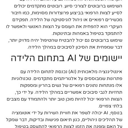
השימוש ברובוטים לצורכי סיוע. רובוטים מתקדמים יכולים
לסייע לצוות הרפואי בביצוע פרוצדורות מסוימות, כמו חיבור
מכשירים רפואיים או ניהול לוגיסטיקה של הלידה. תפקידם
העיקרי הוא להפחית את העומס על הצוות האנושי ולאפשר לו
להתמקד בטיפול באמהות ובתינוקות.
שימוש ברובוטים גם יכול להבטיח שהטיפול יהיה מדויק יותר,
דבר שמפחית את הסיכון לסיבוכים במהלך הלידה.
יישומים של AI בתחום הלידה
אינטליגנציה מלאכותית (AI) נכנסת לתחום הלידה עם
פתרונות שמבוססים על אלגוריתמים מתקדמים. טכנולוגיות
אלו מנתחות נתונים רפואיים של נשים בהריון ומספקות
תחזיות לגבי סיבוכים אפשריים במהלך הלידה. על ידי כך,
הצוות הרפואי יכול להיות מוכן טוב יותר ולהתמודד עם מצבים
בלתי צפויים.
בנוסף, AI יכולה לשפר את חוויית השירות על ידי אוטומציה
של תהליכים ניהוליים, כגון תיאום פגישות ובדיקות, דבר שמקל
על האם ומפנה את הזמן לצוות הרפואי להתעסק בטיפול