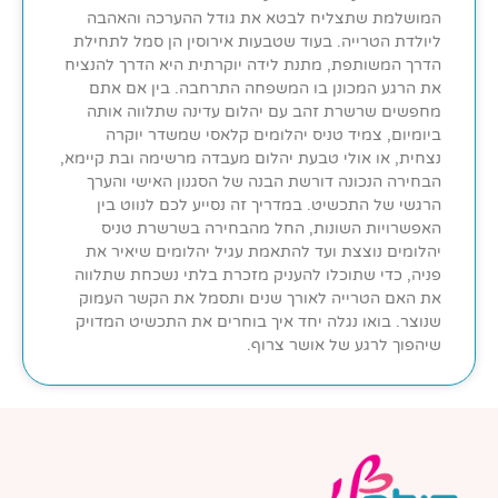
המושלמת שתצליח לבטא את גודל ההערכה והאהבה
ליולדת הטרייה. בעוד שטבעות אירוסין הן סמל לתחילת
הדרך המשותפת, מתנת לידה יוקרתית היא הדרך להנציח
את הרגע המכונן בו המשפחה התרחבה. בין אם אתם
מחפשים שרשרת זהב עם יהלום עדינה שתלווה אותה
ביומיום, צמיד טניס יהלומים קלאסי שמשדר יוקרה
נצחית, או אולי טבעת יהלום מעבדה מרשימה ובת קיימא,
הבחירה הנכונה דורשת הבנה של הסגנון האישי והערך
הרגשי של התכשיט. במדריך זה נסייע לכם לנווט בין
האפשרויות השונות, החל מהבחירה בשרשרת טניס
יהלומים נוצצת ועד להתאמת עגיל יהלומים שיאיר את
פניה, כדי שתוכלו להעניק מזכרת בלתי נשכחת שתלווה
את האם הטרייה לאורך שנים ותסמל את הקשר העמוק
שנוצר. בואו נגלה יחד איך בוחרים את התכשיט המדויק
שיהפוך לרגע של אושר צרוף.