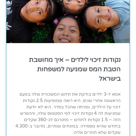
נקודות זיכוי לילדים – איך מחושבת
הטבת המס שמגיעה למשפחות
בישראל
אמא ל-3 ילדים בודקת את תלוש המשכורת שלה בפעם
הראשונה אחרי שנים. היא רואה שמופיעות 2.5 נקודות
זיכוי על הילדים, ומניחה שהכל בסדר. היא לא יודעת
שמגיעות לה 4 נקודות זיכוי לפי הסטטוס שלה, וההפרש
הזה – 1.5 נקודות לחודש – מתורגם לכ-360 שקלים
בחודש שהיא מפסידה. במונחים שנתיים, מדובר ב-4,300
שקלים שלא חוזרים אליה.