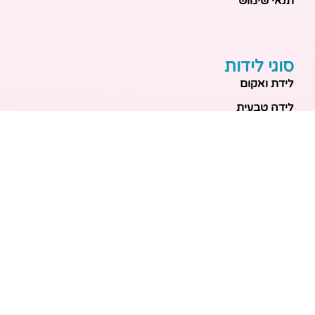
תנאי שימוש
סוגי לידות
לידת ואקום
לידה טבעית
לידה בבית
לידה מכשירנית
לידה בבית
לידה קיסרית
לידת תאומים
מאמרים אחרונים
בריאות האם והעובר: כל הכלים והבדיקות להריון בטוח