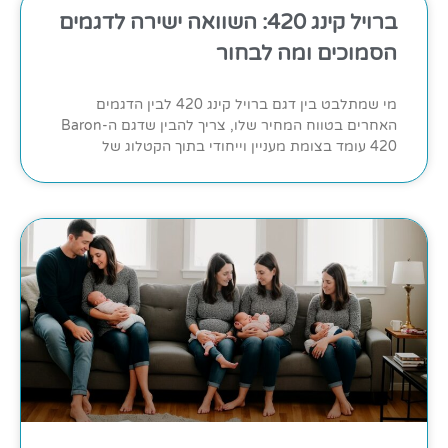
ברויל קינג 420: השוואה ישירה לדגמים
הסמוכים ומה לבחור
מי שמתלבט בין דגם ברויל קינג 420 לבין הדגמים
האחרים בטווח המחיר שלו, צריך להבין שדגם ה-Baron
420 עומד בצומת מעניין וייחודי בתוך הקטלוג של