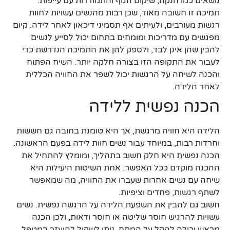
נושאים כמו הנקה, שיקום הגוף והתמודדות עם עייפות.
תמיכה זו חשובה מאוד, שכן רבות מהנשים עשויות לחוות
רגשות מעורבים, ולעיתים אף תסמיני דיכאון לאחר לידה. קיום
מפגשים עם מדריכות ומומחים בתחום יכול לסייע לנשים
להבין שהן אינן לבד, ולספק להן את התמיכה הנדרשת כדי
לעבור את התקופה הזו בצורה חלקה יותר. השיח הפתוח
והכנה לשיחה על הרגשות יכול לשפר את החוויה הכללית
לאחר הלידה.
הכנה נפשית ללידה
הלידה היא חוויה מרגשת, אך היא טומנת בחובה גם חששות
וחרדות רבות, במיוחד עבור נשים חוות לידה בפעם הראשונה.
הכנה נפשית היא חלק חשוב בתהליך, ומומלץ להתחיל את
ההכנה מוקדם ככל האפשר. אחת השיטות היעילות היא
שיחה עם נשים אחרות שעברו את החוויה, מה שמאפשר
לשתף רגשות, פחדים וציפיות.
חשוב גם להבין את השפעת הלידה על הרגשה נפשית. נשים
עשויות להרגיש חוסר שליטה או חוסר ודאות, ולכן הכנה
מראש יכולה להקל על המתח. ניתן לשקול להיעזר במטפל