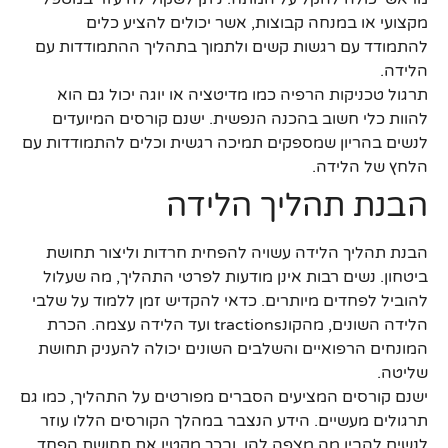
מקצועי או במנחה קבוצות, אשר יכולים להציע כלים
להתמודד עם רגשות קשים ולתמוך בתהליך ההתמודדות עם
הלידה.
תרגול טכניקות הרפיה כמו מדיטציה או יוגה יכול גם הוא
להוות כלי חשוב בהכנה הנפשית. ישנם קורסים המיועדים
לנשים בהריון שמספקים תמיכה רגשית וכלים להתמודדות עם
הלחץ של הלידה.
הבנת תהליך הלידה
הבנת תהליך הלידה עשויה להפחית חרדות וליצור תחושת
ביטחון. נשים רבות אינן מודעות לפרטי התהליך, מה שעלול
להוביל לפחדים מיותרים. כדאי להקדיש זמן ללמוד על שלבי
הלידה השונים, מהקונtractions ועד הלידה עצמה. הכרת
המונחים הרפואיים והשלבים השונים יכולה להעניק תחושת
שליטה.
ישנם קורסים המציעים הסברים מפורטים על התהליך, כמו גם
תרגולים מעשיים. הידע הנצבר במהלך הקורסים הללו עוזר
לנשים להבין מה מצפה להן, ובכך מקטין את תחושת הפחד.