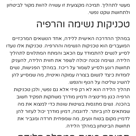
מעשי לתהליך. תמיכה מקצועית זו עשויה להוות מקור לביטחון
ולתחושת שקט נפשי.
טכניקות נשימה והרפיה
במהלך ההדרכה האישית ללידה, אחד הנושאים המרכזיים
המועברים הוא טכניקות הנשימה וההרפיה. טכניקות אלו נועדו
לסייע לנשים להתמודד עם הכאב והמתח המתלווים לתהליך
הלידה. נשימה נכונה יכולה לשפר את חווית הלידה, להעניק
תחושת רוגע ולסייע לשמור על ריכוז. במהלך הפגישות, נשים
לומדות כיצד לנשום בצורה עמוקה ואיטית, מה שמסייע להן
להשיג שליטה על הגוף והנפש.
תהליך הלידה הוא לא רק פיזי אלא גם נפשי, ולכן טכניקות
הרפיה כגון מדיטציה ודמיון מודרך משחקות תפקיד חשוב
בהכנה. נשים מתנסות בשיטות שונות כדי למצוא את מה
שמתאים להן ביותר. לדוגמה, דמיון מודרך יכול לעזור להן
לדמיין מקום בטוח ונעים, מה שמפחית חרדה ומגביר את
תחושת הביטחון במהלך הלידה.