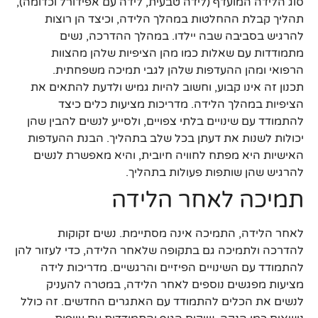
סוג הלידה המועדף (לידה טבעית, לידה עם אפידורל וכדומה),
תהליך קבלת ההחלטות במהלך הלידה, וכיצד הן רוצות
להרגיש בסביבה שבה יילדו. במהלך ההדרכה, נשים
מתמודדות עם שאלות כמו מהן הציפיות שלהן מהצוות
הרפואי ומהן ההעדפות שלהן לגבי תמיכה משפחתית.
תכנון זה אינו קבוע, וחשוב להיות גמיש ולדעת להתאים את
הציפיות במהלך הלידה. מדריכות מציעות כלים כיצד
להתמודד עם שינויים בלתי צפויים, ולסייע לנשים להבין שהן
יכולות לשנות את דעתן בכל שלב בתהליך. הבנת ההעדפות
האישיות היא מפתח לחוויה חיובית, והיא מאפשרת לנשים
להרגיש שהן שותפות פעולות בתהליך.
תמיכה לאחר הלידה
לאחר הלידה, התמיכה אינה מסתיימת. נשים זקוקות
להדרכה ולתמיכה גם בתקופה שלאחר הלידה, כדי לעזור להן
להתמודד עם השינויים הפיזיים והרגשיים. מדריכות לידה
מציעות מפגשים נוספים לאחר הלידה, במטרה להעניק
לנשים את הכלים להתמודד עם האתגרים החדשים. זה כולל