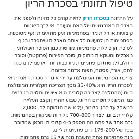
טיפול תזונתי בסכרת הריון
על התזונה
בסכרת הריון
להיות קודם כל מזינה ולספק את
הצרכים האנרגטיים של האם והעובר. אי לכך דיאטות
קיצוניות או דלות מדי בפחמימות אינן מתאימות ואף מסוכנות.
הפחמימות הן למעשה כל אותם מאכלים שיתפרקו בגוף
לסוכר. הן כוללות פחמימות פשוטות כגון הסוכר השולחני
מאכלים ומשקאות מתוקים, סוכר הפירות (פרוקטוז) וסוכר
החלב (לקטוז) וכן פחמימות מורכבות יותר או עמילנים כגון
לחם, אורז, פסטה, תפוח אדמה וכדומה.
צריכת הפחמימות המומלצת על ידי איגוד הסכרת האמריקאי
לסכרת הריון היא 35-40% מסך הצריכה הקלורית המומלצת
ביום (ההמלצה לצריכה קלורית היא אישית ותלויה בגורמים
כמו המשקל הטרום הריוני, שבוע ההריון וקצב העלייה
במשקל עד כה). כלומר, על אישה הזקוקה לכ- 2,000
קלוריות ביום, לצרוך 700-800 קלוריות שמקורן בפחמימות.
גרם אחד של פחמימה מספק כ-4 קלוריות ומכאן שמדובר
בסך של 175-200 גרם פחמימות ליום.
מנת פחמימות אחת נחשבת מנה של 15 גרם פחמימות.