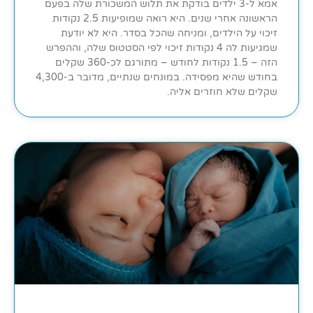
אמא ל-3 ילדים בודקת את תלוש המשכורת שלה בפעם
הראשונה אחרי שנים. היא רואה שמופיעות 2.5 נקודות
זיכוי על הילדים, ומניחה שהכל בסדר. היא לא יודעת
שמגיעות לה 4 נקודות זיכוי לפי הסטטוס שלה, וההפרש
הזה – 1.5 נקודות לחודש – מתורגם לכ-360 שקלים
בחודש שהיא מפסידה. במונחים שנתיים, מדובר ב-4,300
שקלים שלא חוזרים אליה.