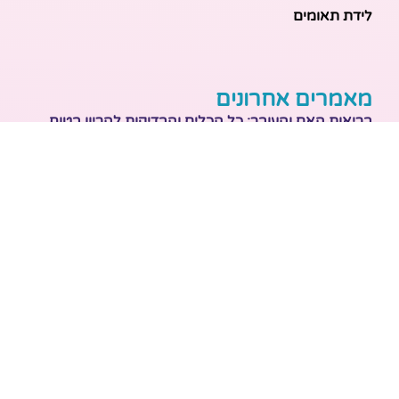
לידת תאומים
מאמרים אחרונים
בריאות האם והעובר: כל הכלים והבדיקות להריון בטוח
ובריא
הכנה ללידה: המדריך המקיף לכל מה שצריך לקנות לתינוק
לפני שמגיע הביתה
ברויל קינג 420: השוואה ישירה לדגמים הסמוכים ומה
לבחור
מזוגיות להורות: המדריך המלא לשמירה על הקשר בשנה
הראשונה לאחר הלידה
נקודות זיכוי לילדים – איך מחושבת הטבת המס שמגיעה
למשפחות בישראל