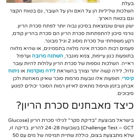
בעלת
השלכות שליליות הן על האם והן על העובר, גם בטווח הקצר
וגם בטווח הארוך.
ישנן נשים שנמצאות בסיכון גבוה יותר לפתח סכרת הריון.
גורמי סיכון להתפתחות סכרת הריון הם סכרת בהריון קודם,
רקע משפחתי של סכרת מסוג 2 וגיל מבוגר.
פעמים רבות הסכרת אינה מלווה בתסמינים, או שהיא מלווה
בתופעות כגון עייפות, צמא מוגבר,
השתנה מרובה
וערפול
ראייה. השלכות נוספות של סכרת הריון עלולות להיות עובר
גדול, לידה קשה יותר וצורך בהשראת
לידה מוקדמת
או
ניתוח
קיסרי
. תופעות אלו נובעות מרמות סוכר שאינן מאוזנות ולכן
אבחון בזמן וטיפול מתאים לאיזון רמות הסוכר יכולים למנוע
סיבוכים.
כיצד מאבחנים סכרת הריון?
בישראל מבוצעת "בדיקת סקר" לגילוי סכרת הריון (Glucose
Challenge Test – GCT) בשבועות 24-28 להריון. בדיקה זו,
שלא מתבצעת בצום, כוללת שתיית תמיסה של מים עם 50