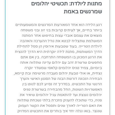
מתנות ליולדת: תכשיטי יהלומים
שמרגשים באמת
רגע הלידה הוא אחד המאורעות המרגשים והמשמעותיים
ביותר בחיים, אך לעיתים קרובות בני זוג ובני משפחה
מוצאים את עצמם אובדי עצות בחיפוש אחר המתנה
המושלמת שתצליח לבטא את גודל ההערכה והאהבה
ליולדת הטרייה. בעוד שטבעות אירוסין הן סמל לתחילת
הדרך המשותפת, מתנת לידה יוקרתית היא הדרך להנציח
את הרגע המכונן בו המשפחה התרחבה. בין אם אתם
מחפשים שרשרת זהב עם יהלום עדינה שתלווה אותה
ביומיום, צמיד טניס יהלומים קלאסי שמשדר יוקרה
נצחית, או אולי טבעת יהלום מעבדה מרשימה ובת קיימא,
הבחירה הנכונה דורשת הבנה של הסגנון האישי והערך
הרגשי של התכשיט. במדריך זה נסייע לכם לנווט בין
האפשרויות השונות, החל מהבחירה בשרשרת טניס
יהלומים נוצצת ועד להתאמת עגיל יהלומים שיאיר את
פניה, כדי שתוכלו להעניק מזכרת בלתי נשכחת שתלווה
את האם הטרייה לאורך שנים ותסמל את הקשר העמוק
שנוצר. בואו נגלה יחד איך בוחרים את התכשיט המדויק