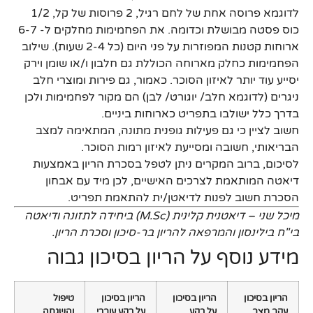
לדוגמא פרוסה אחת של לחם רגיל, 2 פרוסות של קל, 1/2
כוס פסטה מבושלת וכדומה. את הפחמימות מחלקים ל- 6-7
ארוחות קטנות המפוזרות על פני היום (כל 2-4 שעות). שילוב
הפחמימות כחלק מארוחה הכוללת גם חלבון ו/או שומן וירק
יסייע עוד יותר לאיזון הסוכר. כאמור, גם פירות ומוצרי חלב
ניגרים (לדוגמא חלב/ יוגורט/ לבן) הם מקור לפחמימות ולכן
בדרך כלל ישולבו בתפריט כארוחות ביניים.
חשוב לציין כי גם פעילות גופנית מתונה, המתאימה למצב
הבריאותי, חשובה ומסייעת לאיזון רמות הסוכר.
לסיכום, ברוב המקרים ניתן לטפל בסכרת הריון באמצעות
דיאטה המותאמת לצרכים האישיים, לכן מיד עם אבחון
הסכרת חשוב לפנות לדיאטן/ית להתאמת תפריט.
מיכל שני – דיאטנית קלינית (M.Sc) ביחידה לתזונה ודיאטה
בי"ח בילינסון והמרפאה להריון בר-סיכון וסכרת הריון.
מידע נוסף על הריון בסיכון גבוה
הריון בסיכון
הריון בסיכון
הריון בסיכון
טיפול
עקב מצב
על רקע
על רקע עוברי
והשגחה