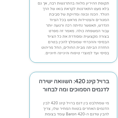
תקופת ההיריון מלווה בהתרגשות רבה, אך גם
בלא מעט התארגנות לקראת בואו של הרך
הנולד. הכנה נכונה ומדויקת של סביבת
המגורים והצטיידות מראש בכל הציוד
הנדרש, תאפשר נחיתה רכה ורגועה יותר
עבור המשפחה כולה. מאמר זה מפרט
בצורה מקצועית ומסודרת את כל הציוד
הבסיסי וההכרחי שמומלץ להכין בטרם
החזרה הביתה מבית החולים, החל מריהוט
בסיסי ועד למוצרי טיפוח והיגיינה חיוניים.
ברויל קינג 420: השוואה ישירה
לדגמים הסמוכים ומה לבחור
מי שמתלבט בין דגם ברויל קינג 420 לבין
הדגמים האחרים בטווח המחיר שלו, צריך
להבין שדגם ה-Baron 420 עומד בצומת