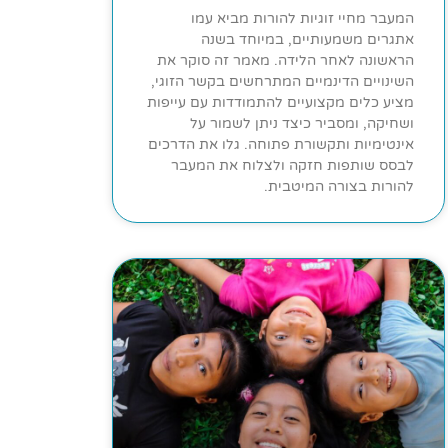
המעבר מחיי זוגיות להורות מביא עמו
אתגרים משמעותיים, במיוחד בשנה
הראשונה לאחר הלידה. מאמר זה סוקר את
השינויים הדינמיים המתרחשים בקשר הזוגי,
מציע כלים מקצועיים להתמודדות עם עייפות
ושחיקה, ומסביר כיצד ניתן לשמור על
אינטימיות ותקשורת פתוחה. גלו את הדרכים
לבסס שותפות חזקה ולצלוח את המעבר
להורות בצורה המיטבית.