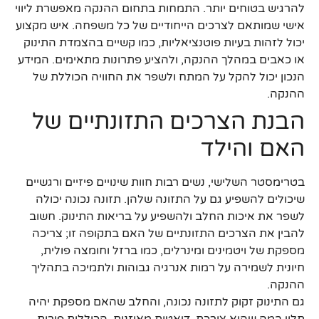
להרגיש בטוחים יותר. התמחות בתחום ההנקה מאפשרת ליווי
אישי שמותאם לצרכים הייחודיים של כל משפחה. איש מקצוע
יכול לזהות בעיות פוטנציאליות, כמו קשיים בהצמדת התינוק
או כאבים במהלך ההנקה, ולהציע פתרונות מתאימים. המידע
הנכון יכול להקל על המתח ולשפר את החוויה הכוללת של
ההנקה.
הבנת הצרכים התזונתיים של
האם והילד
בטרימסטר השלישי, נשים רבות חוות שינויים פיזיים ורגשיים
שיכולים להשפיע גם על התזונה שלהן. תזונה נכונה יכולה
לשפר את איכות החלב ולהשפיע על בריאות התינוק. חשוב
להבין את הצרכים התזונתיים של האם בתקופה זו; צריכה
מספקת של ויטמינים ומינרלים, כמו ברזל וחומצה פולית,
חיונית לשמירה על רמות אנרגיה גבוהות ולתמיכה בתהליך
ההנקה.
גם התינוק זקוק לתזונה נכונה, והחלב שהאם מספקת יהיה
תלוי במה שהיא צורכת. דיאטות מאוזנות, הכוללות פירות,