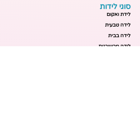
סוגי לידות
לידת ואקום
לידה טבעית
לידה בבית
לידה מכשירנית
לידה בבית
לידה קיסרית
לידת תאומים
מאמרים אחרונים
בריאות האם והעובר: כל הכלים והבדיקות להריון בטוח
ובריא
הכנה ללידה: המדריך המקיף לכל מה שצריך לקנות לתינוק