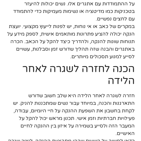
על ההתמודדות עם אתגרים אלו. נשים יכולות להיעזר
בטכניקות כמו מדיטציה או נשימות מעמיקות כדי להתמודד
עם לחצים נפשיים.
במקרים של כאב או אי נוחות, יש לפנות לייעוץ מקצועי. יועצת
הנקה יכולה להציע פתרונות מותאמים אישית, לספק מידע על
תנוחות שונות להנקה, ולהדריך כיצד להקל על הכאב. הכרה
באתגרים והבנה שזה תהליך שדורש זמן וסבלנות, עשויים
לסייע למנוע תסכולים מיותרים.
הכנה לחזרה לשגרה לאחר
הלידה
חזרה לשגרה לאחר הלידה היא שלב חשוב שדורש
התארגנות והכנה, במיוחד עבור נשים שמתכננות להניק. יש
לקחת בחשבון את השפעת ההנקה על חיי היומיום, עבודה,
פעילויות חברתיות וזמן אישי. תכנון מראש יכול להקל על
המעבר הזה ולסייע בשמירה על איזון בין ההנקה לחיים
האישיים.
כדאי לחשוב על השעות שבהן מתבצעת ההנקה, ליצור שגרה