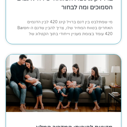
הסמוכים ומה לבחור
מי שמתלבט בין דגם ברויל קינג 420 לבין הדגמים
האחרים בטווח המחיר שלו, צריך להבין שדגם ה-Baron
420 עומד בצומת מעניין וייחודי בתוך הקטלוג של