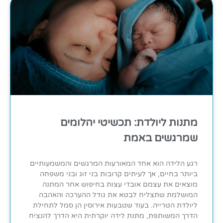
מתנות ליולדת: תכשיטי יהלומים
שמרגשים באמת
רגע הלידה הוא אחד המאורעות המרגשים והמשמעותיים
ביותר בחיים, אך לעיתים קרובות בני זוג ובני משפחה
מוצאים את עצמם אובדי עצות בחיפוש אחר המתנה
המושלמת שתצליח לבטא את גודל ההערכה והאהבה
ליולדת הטרייה. בעוד שטבעות אירוסין הן סמל לתחילת
הדרך המשותפת, מתנת לידה יוקרתית היא הדרך להנציח