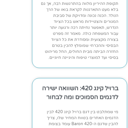
תקופת ההיריון מלווה בהתרגשות רבה, אך גם
בלא מעט התארגנות לקראת בואו של הרך
הנולד. הכנה נכונה ומדויקת של סביבת
המגורים והצטיידות מראש בכל הציוד
הנדרש, תאפשר נחיתה רכה ורגועה יותר
עבור המשפחה כולה. מאמר זה מפרט
בצורה מקצועית ומסודרת את כל הציוד
הבסיסי וההכרחי שמומלץ להכין בטרם
החזרה הביתה מבית החולים, החל מריהוט
בסיסי ועד למוצרי טיפוח והיגיינה חיוניים.
ברויל קינג 420: השוואה ישירה
לדגמים הסמוכים ומה לבחור
מי שמתלבט בין דגם ברויל קינג 420 לבין
הדגמים האחרים בטווח המחיר שלו, צריך
להבין שדגם ה-Baron 420 עומד בצומת