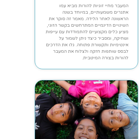
המעבר מחיי זוגיות להורות מביא עמו
אתגרים משמעותיים, במיוחד בשנה
הראשונה לאחר הלידה. מאמר זה סוקר את
השינויים הדינמיים המתרחשים בקשר הזוגי,
מציע כלים מקצועיים להתמודדות עם עייפות
ושחיקה, ומסביר כיצד ניתן לשמור על
אינטימיות ותקשורת פתוחה. גלו את הדרכים
לבסס שותפות חזקה ולצלוח את המעבר
להורות בצורה המיטבית.