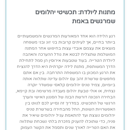
מתנות ליולדת: תכשיטי יהלומים
שמרגשים באמת
רגע הלידה הוא אחד המאורעות המרגשים והמשמעותיים
ביותר בחיים, אך לעיתים קרובות בני זוג ובני משפחה
מוצאים את עצמם אובדי עצות בחיפוש אחר המתנה
המושלמת שתצליח לבטא את גודל ההערכה והאהבה
ליולדת הטרייה. בעוד שטבעות אירוסין הן סמל לתחילת
הדרך המשותפת, מתנת לידה יוקרתית היא הדרך להנציח
את הרגע המכונן בו המשפחה התרחבה. בין אם אתם
מחפשים שרשרת זהב עם יהלום עדינה שתלווה אותה
ביומיום, צמיד טניס יהלומים קלאסי שמשדר יוקרה
נצחית, או אולי טבעת יהלום מעבדה מרשימה ובת קיימא,
הבחירה הנכונה דורשת הבנה של הסגנון האישי והערך
הרגשי של התכשיט. במדריך זה נסייע לכם לנווט בין
האפשרויות השונות, החל מהבחירה בשרשרת טניס
יהלומים נוצצת ועד להתאמת עגיל יהלומים שיאיר את
פניה, כדי שתוכלו להעניק מזכרת בלתי נשכחת שתלווה
את האם הטרייה לאורך שנים ותסמל את הקשר העמוק