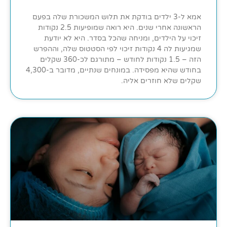
אמא ל-3 ילדים בודקת את תלוש המשכורת שלה בפעם
הראשונה אחרי שנים. היא רואה שמופיעות 2.5 נקודות
זיכוי על הילדים, ומניחה שהכל בסדר. היא לא יודעת
שמגיעות לה 4 נקודות זיכוי לפי הסטטוס שלה, וההפרש
הזה – 1.5 נקודות לחודש – מתורגם לכ-360 שקלים
בחודש שהיא מפסידה. במונחים שנתיים, מדובר ב-4,300
שקלים שלא חוזרים אליה.