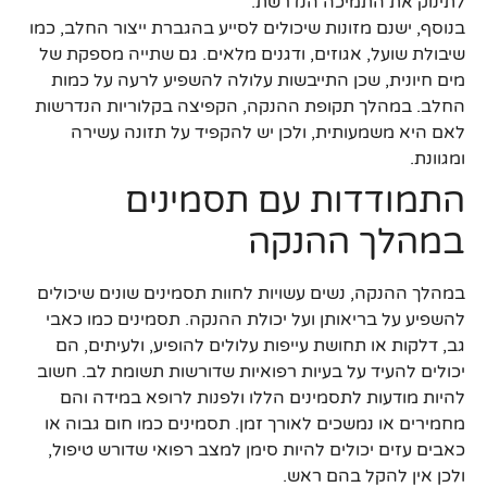
לתינוק את התמיכה הנדרשת.
בנוסף, ישנם מזונות שיכולים לסייע בהגברת ייצור החלב, כמו
שיבולת שועל, אגוזים, ודגנים מלאים. גם שתייה מספקת של
מים חיונית, שכן התייבשות עלולה להשפיע לרעה על כמות
החלב. במהלך תקופת ההנקה, הקפיצה בקלוריות הנדרשות
לאם היא משמעותית, ולכן יש להקפיד על תזונה עשירה
ומגוונת.
התמודדות עם תסמינים
במהלך ההנקה
במהלך ההנקה, נשים עשויות לחוות תסמינים שונים שיכולים
להשפיע על בריאותן ועל יכולת ההנקה. תסמינים כמו כאבי
גב, דלקות או תחושת עייפות עלולים להופיע, ולעיתים, הם
יכולים להעיד על בעיות רפואיות שדורשות תשומת לב. חשוב
להיות מודעות לתסמינים הללו ולפנות לרופא במידה והם
מחמירים או נמשכים לאורך זמן. תסמינים כמו חום גבוה או
כאבים עזים יכולים להיות סימן למצב רפואי שדורש טיפול,
ולכן אין להקל בהם ראש.