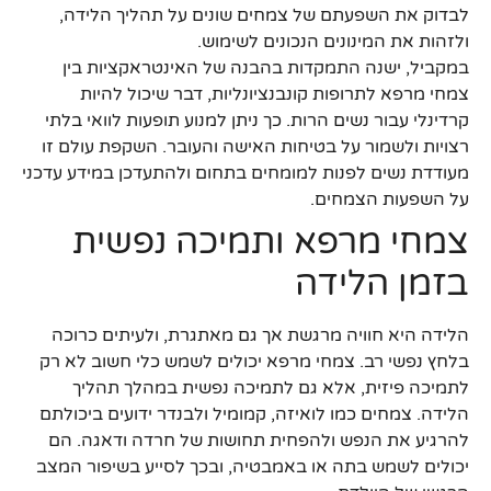
לבדוק את השפעתם של צמחים שונים על תהליך הלידה,
ולזהות את המינונים הנכונים לשימוש.
במקביל, ישנה התמקדות בהבנה של האינטראקציות בין
צמחי מרפא לתרופות קונבנציונליות, דבר שיכול להיות
קרדינלי עבור נשים הרות. כך ניתן למנוע תופעות לוואי בלתי
רצויות ולשמור על בטיחות האישה והעובר. השקפת עולם זו
מעודדת נשים לפנות למומחים בתחום ולהתעדכן במידע עדכני
על השפעות הצמחים.
צמחי מרפא ותמיכה נפשית
בזמן הלידה
הלידה היא חוויה מרגשת אך גם מאתגרת, ולעיתים כרוכה
בלחץ נפשי רב. צמחי מרפא יכולים לשמש כלי חשוב לא רק
לתמיכה פיזית, אלא גם לתמיכה נפשית במהלך תהליך
הלידה. צמחים כמו לואיזה, קמומיל ולבנדר ידועים ביכולתם
להרגיע את הנפש ולהפחית תחושות של חרדה ודאגה. הם
יכולים לשמש בתה או באמבטיה, ובכך לסייע בשיפור המצב