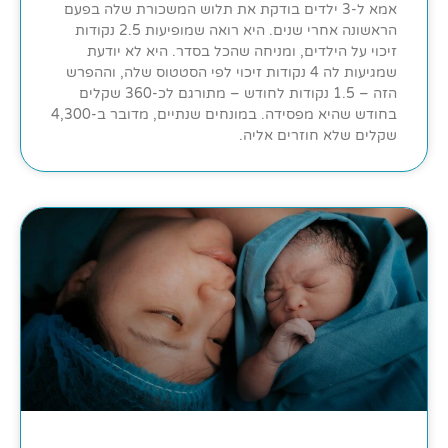
אמא ל-3 ילדים בודקת את תלוש המשכורת שלה בפעם
הראשונה אחרי שנים. היא רואה שמופיעות 2.5 נקודות
זיכוי על הילדים, ומניחה שהכל בסדר. היא לא יודעת
שמגיעות לה 4 נקודות זיכוי לפי הסטטוס שלה, וההפרש
הזה – 1.5 נקודות לחודש – מתורגם לכ-360 שקלים
בחודש שהיא מפסידה. במונחים שנתיים, מדובר ב-4,300
שקלים שלא חוזרים אליה.