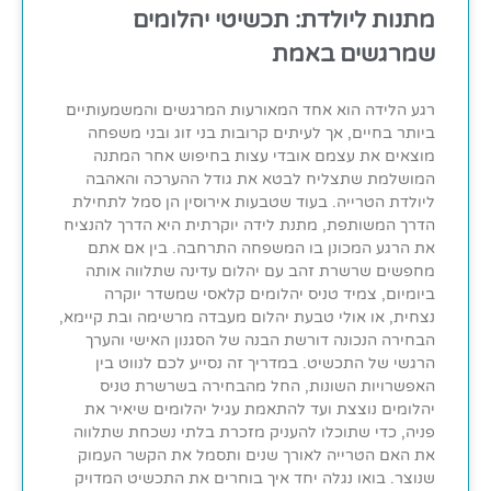
מתנות ליולדת: תכשיטי יהלומים
שמרגשים באמת
רגע הלידה הוא אחד המאורעות המרגשים והמשמעותיים
ביותר בחיים, אך לעיתים קרובות בני זוג ובני משפחה
מוצאים את עצמם אובדי עצות בחיפוש אחר המתנה
המושלמת שתצליח לבטא את גודל ההערכה והאהבה
ליולדת הטרייה. בעוד שטבעות אירוסין הן סמל לתחילת
הדרך המשותפת, מתנת לידה יוקרתית היא הדרך להנציח
את הרגע המכונן בו המשפחה התרחבה. בין אם אתם
מחפשים שרשרת זהב עם יהלום עדינה שתלווה אותה
ביומיום, צמיד טניס יהלומים קלאסי שמשדר יוקרה
נצחית, או אולי טבעת יהלום מעבדה מרשימה ובת קיימא,
הבחירה הנכונה דורשת הבנה של הסגנון האישי והערך
הרגשי של התכשיט. במדריך זה נסייע לכם לנווט בין
האפשרויות השונות, החל מהבחירה בשרשרת טניס
יהלומים נוצצת ועד להתאמת עגיל יהלומים שיאיר את
פניה, כדי שתוכלו להעניק מזכרת בלתי נשכחת שתלווה
את האם הטרייה לאורך שנים ותסמל את הקשר העמוק
שנוצר. בואו נגלה יחד איך בוחרים את התכשיט המדויק