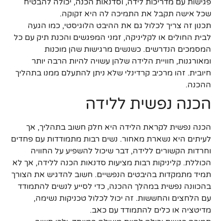
פגישות עם מדריכות לידה, וסדנאות הכנה, יכולה להבטיח
שכל אישה תקבל את התמיכה לה היא זקוקה.
תכנון זה צריך לכלול גם את ההיבט הלוגיסטי, כמו הגעה
לבית החולים או לקליניקה, זמני המפגשים והכנת תיק עם כל
המסמכים הנדרשים. כשנשים מרגישות שהן מוכנות
ומאורגנות, חוויית הלידה שלהן עשויה להיות הרבה יותר
חיובית. זהו מרכיב קרדינלי שלא ניתן להתעלם ממנו בתהליך
ההכנה.
הכנה נפשית ללידה
הכנה נפשית לקראת הלידה היא חלק חשוב בתהליך, אך
לעיתים היא נשארת מאחור. נשים רבות מתמודדות עם פחדים
וחרדות הקשורים ללידה, דבר שיכול להשפיע על החוויה
הכוללת. קליניקות רבות מציעות סדנאות הכנה ללידה, אך לא
תמיד מתמקדות בהיבטים הנפשיים. חשוב להדגיש את הצורך
בהכוונה נפשית במהלך ההכנה, כדי לסייע לנשים להתמודד
עם הלחצים והחששות. זה יכול לכלול טכניקות נשימה,
מדיטציה או כלים להתמודד עם כאב.