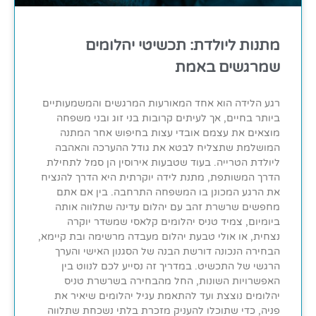
מתנות ליולדת: תכשיטי יהלומים
שמרגשים באמת
רגע הלידה הוא אחד המאורעות המרגשים והמשמעותיים
ביותר בחיים, אך לעיתים קרובות בני זוג ובני משפחה
מוצאים את עצמם אובדי עצות בחיפוש אחר המתנה
המושלמת שתצליח לבטא את גודל ההערכה והאהבה
ליולדת הטרייה. בעוד שטבעות אירוסין הן סמל לתחילת
הדרך המשותפת, מתנת לידה יוקרתית היא הדרך להנציח
את הרגע המכונן בו המשפחה התרחבה. בין אם אתם
מחפשים שרשרת זהב עם יהלום עדינה שתלווה אותה
ביומיום, צמיד טניס יהלומים קלאסי שמשדר יוקרה
נצחית, או אולי טבעת יהלום מעבדה מרשימה ובת קיימא,
הבחירה הנכונה דורשת הבנה של הסגנון האישי והערך
הרגשי של התכשיט. במדריך זה נסייע לכם לנווט בין
האפשרויות השונות, החל מהבחירה בשרשרת טניס
יהלומים נוצצת ועד להתאמת עגיל יהלומים שיאיר את
פניה, כדי שתוכלו להעניק מזכרת בלתי נשכחת שתלווה