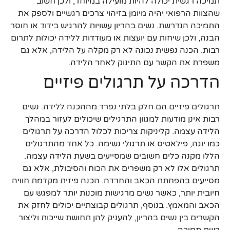
תמיכה רגשית יכולה להיות מועילה במיוחד, ולכן חשוב
שהצוות הרפואי יהיה מיומן בזיהוי צרכים רגשיים ולספק את
התמיכה הנדרשת. נשים בהריון עשויות להרגיש בידוד או חוסר
הבנה, ולכן שיחות עם יועצות או מעודדות ללידה יכולות לתרום
רבות. הכנה נפשית נכונה לא רק מקלה על הלידה, אלא גם
משפרת את הקשר עם התינוק לאחר הלידה.
הדרכה על תרגולים פיזיים
תרגולים פיזיים הם חלק בלתי נפרד מההכנה ללידה. נשים
רבות אינן מודעות למגוון התרגילים שיכולים לעזור במהלך
הלידה עצמה. קליניקות צריכות לכלול הדרכה על תרגולים
כמו יוגה, פילאטיס או תרגולי נשימה. כל אחד מהתרגולים
הללו מקנה כלים חשובים שמסייעים בשעת הלידה עצמה.
תרגולים אלו לא רק משפרים את הכוח והסיבולת, אלא גם
מסייעים בהפחתת הכאב והחרדה. הכנה פיזית מקדמת חוויה
חיובית יותר, כאשר נשים מרגישות מוכנות יותר למפגש עם
הכאב והמאמץ. בנוסף, תרגולים קבוצתיים יכולים לחזק את
הקשרים בין נשים בהריון, להעניק להן תחושת שייכות וליצור
רשת תמיכה.