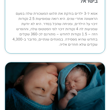
בישראל
אמא ל-3 ילדים בודקת את תלוש המשכורת שלה בפעם
הראשונה אחרי שנים. היא רואה שמופיעות 2.5 נקודות
זיכוי על הילדים, ומניחה שהכל בסדר. היא לא יודעת
שמגיעות לה 4 נקודות זיכוי לפי הסטטוס שלה, וההפרש
הזה – 1.5 נקודות לחודש – מתורגם לכ-360 שקלים
בחודש שהיא מפסידה. במונחים שנתיים, מדובר ב-4,300
שקלים שלא חוזרים אליה.