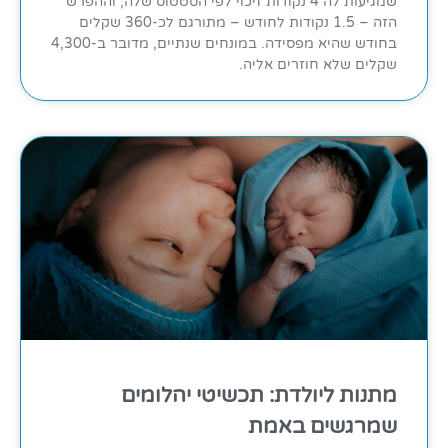
שמגיעות לה 4 נקודות זיכוי לפי הסטטוס שלה, וההפרש
הזה – 1.5 נקודות לחודש – מתורגם לכ-360 שקלים
בחודש שהיא מפסידה. במונחים שנתיים, מדובר ב-4,300
שקלים שלא חוזרים אליה.
מתנות ליולדת: תכשיטי יהלומים
שמרגשים באמת