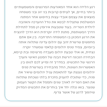
רגע הלידה הוא אחד המאורעות המרגשים והמשמעותיים
ביותר בחיים, אך לעיתים קרובות בני זוג ובני משפחה
מוצאים את עצמם אובדי עצות בחיפוש אחר המתנה
המושלמת שתצליח לבטא את גודל ההערכה והאהבה
ליולדת הטרייה. בעוד שטבעות אירוסין הן סמל לתחילת
הדרך המשותפת, מתנת לידה יוקרתית היא הדרך להנציח
את הרגע המכונן בו המשפחה התרחבה. בין אם אתם
מחפשים שרשרת זהב עם יהלום עדינה שתלווה אותה
ביומיום, צמיד טניס יהלומים קלאסי שמשדר יוקרה
נצחית, או אולי טבעת יהלום מעבדה מרשימה ובת קיימא,
הבחירה הנכונה דורשת הבנה של הסגנון האישי והערך
הרגשי של התכשיט. במדריך זה נסייע לכם לנווט בין
האפשרויות השונות, החל מהבחירה בשרשרת טניס
יהלומים נוצצת ועד להתאמת עגיל יהלומים שיאיר את
פניה, כדי שתוכלו להעניק מזכרת בלתי נשכחת שתלווה
את האם הטרייה לאורך שנים ותסמל את הקשר העמוק
שנוצר. בואו נגלה יחד איך בוחרים את התכשיט המדויק
שיהפוך לרגע של אושר צרוף.