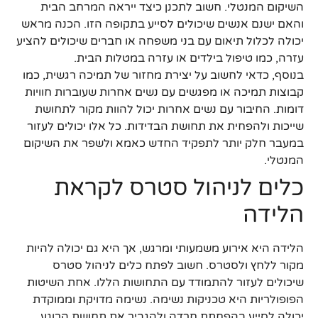
השיקום המנטלי. חשוב לתכנן כיצד ייראה המרחב הבית
והאם ישנם אנשים שיכולים לסייע בתקופה הזו. הכנה מראש
יכולה לכלול תיאום עם בני משפחה או חברים שיכולים להציע
עזרה, כמו טיפול בילדים או עזרה במטלות הבית.
בנוסף, כדאי לחשוב על יצירת מחזור של תמיכה רגשית, כמו
קבוצות תמיכה או מפגשים עם נשים אחרות שעוברות חוויות
דומות. החיבור עם נשים אחרות יכול להוות מקור לתחושת
שייכות ולהפחית את תחושת הבדידות. כל אלו יכולים לעזור
במעבר חלק יותר לתפקיד החדש כאמא ולשפר את השיקום
המנטלי.
כלים לניהול סטרס לקראת
הלידה
הלידה היא אירוע משמעותי ומרגש, אך היא גם יכולה להיות
מקור ללחץ ולסטרס. חשוב לפתח כלים לניהול סטרס
שיכולים לעזור להתמודד עם התחושות הללו. אחת השיטות
הפופולריות היא טכניקות נשימה. נשימה מדויקת וממוקדת
יכולה לסייע בהפחתת חרדה ולהגביר את תחושת הרוגע.