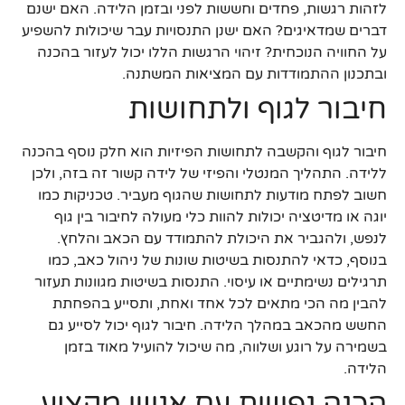
לזהות רגשות, פחדים וחששות לפני ובזמן הלידה. האם ישנם
דברים שמדאיגים? האם ישנן התנסויות עבר שיכולות להשפיע
על החוויה הנוכחית? זיהוי הרגשות הללו יכול לעזור בהכנה
ובתכנון ההתמודדות עם המציאות המשתנה.
חיבור לגוף ולתחושות
חיבור לגוף והקשבה לתחושות הפיזיות הוא חלק נוסף בהכנה
ללידה. התהליך המנטלי והפיזי של לידה קשור זה בזה, ולכן
חשוב לפתח מודעות לתחושות שהגוף מעביר. טכניקות כמו
יוגה או מדיטציה יכולות להוות כלי מעולה לחיבור בין גוף
לנפש, ולהגביר את היכולת להתמודד עם הכאב והלחץ.
בנוסף, כדאי להתנסות בשיטות שונות של ניהול כאב, כמו
תרגילים נשימתיים או עיסוי. התנסות בשיטות מגוונות תעזור
להבין מה הכי מתאים לכל אחד ואחת, ותסייע בהפחתת
החשש מהכאב במהלך הלידה. חיבור לגוף יכול לסייע גם
בשמירה על רוגע ושלווה, מה שיכול להועיל מאוד בזמן
הלידה.
הכנה נפשית עם אנשי מקצוע