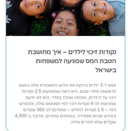
נקודות זיכוי לילדים – איך מחושבת
הטבת המס שמגיעה למשפחות
בישראל
אמא ל-3 ילדים בודקת את תלוש המשכורת שלה בפעם
הראשונה אחרי שנים. היא רואה שמופיעות 2.5 נקודות
זיכוי על הילדים, ומניחה שהכל בסדר. היא לא יודעת
שמגיעות לה 4 נקודות זיכוי לפי הסטטוס שלה, וההפרש
הזה – 1.5 נקודות לחודש – מתורגם לכ-360 שקלים
בחודש שהיא מפסידה. במונחים שנתיים, מדובר ב-4,300
שקלים שלא חוזרים אליה.