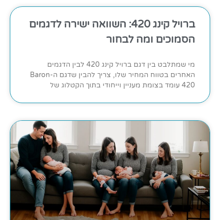
ברויל קינג 420: השוואה ישירה לדגמים
הסמוכים ומה לבחור
מי שמתלבט בין דגם ברויל קינג 420 לבין הדגמים
האחרים בטווח המחיר שלו, צריך להבין שדגם ה-Baron
420 עומד בצומת מעניין וייחודי בתוך הקטלוג של