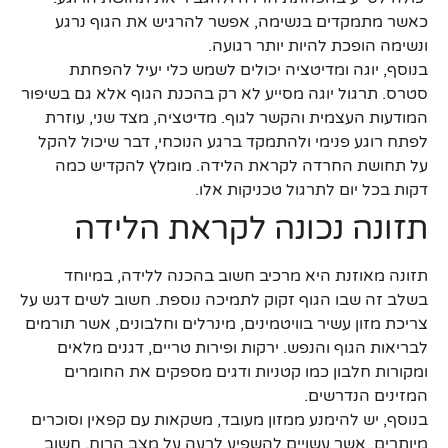
כאשר מתמקדים בנשימה, אפשר להרגיש את הגוף נרגע
ונשימה הופכת להיות יותר רגועה.
בנוסף, יוגה ומדיטציה יכולים לשמש כלי יעיל להפחתת
סטרס. תרגול יוגה מסייע לא רק בהכנת הגוף אלא גם בשיפור
המודעות העצמית והקשר לגוף. מדיטציה, מצד שני, עוזרת
לפתח רוגע פנימי ולהתמקד ברגע הנוכחי, דבר שיכול להקל
על תחושת החרדה לקראת הלידה. מומלץ להקדיש כמה
דקות בכל יום לתרגול טכניקות אלו.
תזונה נכונה לקראת הלידה
תזונה מאוזנת היא מרכיב חשוב בהכנה ללידה, במיוחד
בשלב זה שבו הגוף זקוק לתמיכה נוספת. חשוב לשים דגש על
צריכת מזון עשיר בוויטמינים, מינרלים וחלבונים, אשר תורמים
לבריאות הגוף והנפש. ירקות ופירות טריים, דגנים מלאים
ומקורות חלבון כמו קטניות ודגים מספקים את החומרים
המזינים הנדרשים.
בנוסף, יש להימנע ממזון מעובד, משקאות עם קפאין וסוכרים
מיותרים, אשר עשויים להשפיע לרעה על מצב הרוח. חשוב