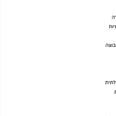
ה
יות
בוצה
לתית