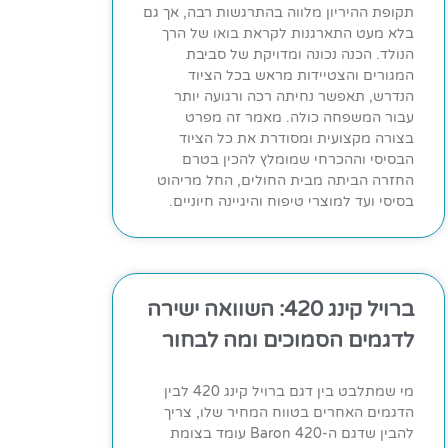
תקופת ההיריון מלווה בהתרגשות רבה, אך גם
בלא מעט התארגנות לקראת בואו של הרך
הנולד. הכנה נכונה ומדויקת של סביבת
המגורים והצטיידות מראש בכל הציוד
הנדרש, תאפשר נחיתה רכה ורגועה יותר
עבור המשפחה כולה. מאמר זה מפרט
בצורה מקצועית ומסודרת את כל הציוד
הבסיסי וההכרחי שמומלץ להכין בטרם
החזרה הביתה מבית החולים, החל מריהוט
בסיסי ועד למוצרי טיפוח והיגיינה חיוניים.
ברויל קינג 420: השוואה ישירה
לדגמים הסמוכים ומה לבחור
מי שמתלבט בין דגם ברויל קינג 420 לבין
הדגמים האחרים בטווח המחיר שלו, צריך
להבין שדגם ה-Baron 420 עומד בצומת