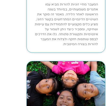
המעבר מחיי זוגיות להורות מביא עמו
אתגרים משמעותיים, במיוחד בשנה
הראשונה לאחר הלידה. מאמר זה סוקר את
השינויים הדינמיים המתרחשים בקשר הזוגי,
מציע כלים מקצועיים להתמודדות עם עייפות
ושחיקה, ומסביר כיצד ניתן לשמור על
אינטימיות ותקשורת פתוחה. גלו את הדרכים
לבסס שותפות חזקה ולצלוח את המעבר
להורות בצורה המיטבית.