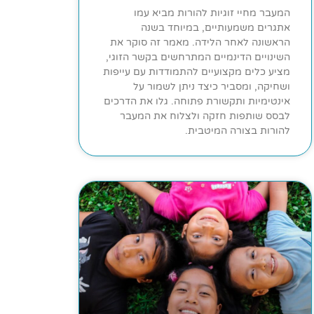
המעבר מחיי זוגיות להורות מביא עמו
אתגרים משמעותיים, במיוחד בשנה
הראשונה לאחר הלידה. מאמר זה סוקר את
השינויים הדינמיים המתרחשים בקשר הזוגי,
מציע כלים מקצועיים להתמודדות עם עייפות
ושחיקה, ומסביר כיצד ניתן לשמור על
אינטימיות ותקשורת פתוחה. גלו את הדרכים
לבסס שותפות חזקה ולצלוח את המעבר
להורות בצורה המיטבית.