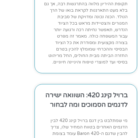
תקופת ההיריון מלווה בהתרגשות רבה, אך גם
בלא מעט התארגנות לקראת בואו של הרך
הנולד. הכנה נכונה ומדויקת של סביבת
המגורים והצטיידות מראש בכל הציוד
הנדרש, תאפשר נחיתה רכה ורגועה יותר
עבור המשפחה כולה. מאמר זה מפרט
בצורה מקצועית ומסודרת את כל הציוד
הבסיסי וההכרחי שמומלץ להכין בטרם
החזרה הביתה מבית החולים, החל מריהוט
בסיסי ועד למוצרי טיפוח והיגיינה חיוניים.
ברויל קינג 420: השוואה ישירה
לדגמים הסמוכים ומה לבחור
מי שמתלבט בין דגם ברויל קינג 420 לבין
הדגמים האחרים בטווח המחיר שלו, צריך
להבין שדגם ה-Baron 420 עומד בצומת