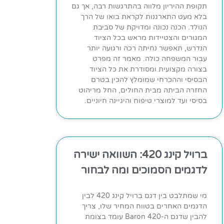
תקופת ההיריון מלווה בהתרגשות רבה, אך גם
בלא מעט התארגנות לקראת בואו של הרך
הנולד. הכנה נכונה ומדויקת של סביבת
המגורים והצטיידות מראש בכל הציוד
הנדרש, תאפשר נחיתה רכה ורגועה יותר
עבור המשפחה כולה. מאמר זה מפרט
בצורה מקצועית ומסודרת את כל הציוד
הבסיסי וההכרחי שמומלץ להכין בטרם
החזרה הביתה מבית החולים, החל מריהוט
בסיסי ועד למוצרי טיפוח והיגיינה חיוניים.
ברויל קינג 420: השוואה ישירה
לדגמים הסמוכים ומה לבחור
מי שמתלבט בין דגם ברויל קינג 420 לבין
הדגמים האחרים בטווח המחיר שלו, צריך
להבין שדגם ה-Baron 420 עומד בצומת