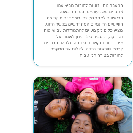
המעבר מחיי זוגיות להורות מביא עמו
אתגרים משמעותיים, במיוחד בשנה
הראשונה לאחר הלידה. מאמר זה סוקר את
השינויים הדינמיים המתרחשים בקשר הזוגי,
מציע כלים מקצועיים להתמודדות עם עייפות
ושחיקה, ומסביר כיצד ניתן לשמור על
אינטימיות ותקשורת פתוחה. גלו את הדרכים
לבסס שותפות חזקה ולצלוח את המעבר
להורות בצורה המיטבית.