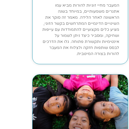
המעבר מחיי זוגיות להורות מביא עמו
אתגרים משמעותיים, במיוחד בשנה
הראשונה לאחר הלידה. מאמר זה סוקר את
השינויים הדינמיים המתרחשים בקשר הזוגי,
מציע כלים מקצועיים להתמודדות עם עייפות
ושחיקה, ומסביר כיצד ניתן לשמור על
אינטימיות ותקשורת פתוחה. גלו את הדרכים
לבסס שותפות חזקה ולצלוח את המעבר
להורות בצורה המיטבית.