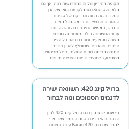
תקופת ההיריון מלווה בהתרגשות רבה, אך גם
בלא מעט התארגנות לקראת בואו של הרך
הנולד. הכנה נכונה ומדויקת של סביבת
המגורים והצטיידות מראש בכל הציוד
הנדרש, תאפשר נחיתה רכה ורגועה יותר
עבור המשפחה כולה. מאמר זה מפרט
בצורה מקצועית ומסודרת את כל הציוד
הבסיסי וההכרחי שמומלץ להכין בטרם
החזרה הביתה מבית החולים, החל מריהוט
בסיסי ועד למוצרי טיפוח והיגיינה חיוניים.
ברויל קינג 420: השוואה ישירה
לדגמים הסמוכים ומה לבחור
מי שמתלבט בין דגם ברויל קינג 420 לבין
הדגמים האחרים בטווח המחיר שלו, צריך
להבין שדגם ה-Baron 420 עומד בצומת