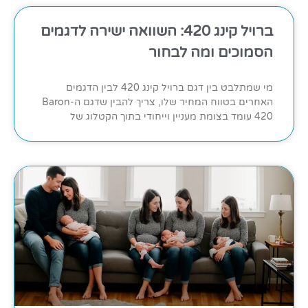
ברויל קינג 420: השוואה ישירה לדגמים
הסמוכים ומה לבחור
מי שמתלבט בין דגם ברויל קינג 420 לבין הדגמים
האחרים בטווח המחיר שלו, צריך להבין שדגם ה-Baron
420 עומד בצומת מעניין וייחודי בתוך הקטלוג של