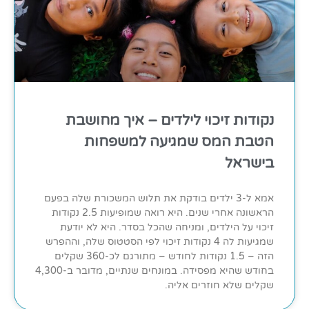
נקודות זיכוי לילדים – איך מחושבת
הטבת המס שמגיעה למשפחות
בישראל
אמא ל-3 ילדים בודקת את תלוש המשכורת שלה בפעם
הראשונה אחרי שנים. היא רואה שמופיעות 2.5 נקודות
זיכוי על הילדים, ומניחה שהכל בסדר. היא לא יודעת
שמגיעות לה 4 נקודות זיכוי לפי הסטטוס שלה, וההפרש
הזה – 1.5 נקודות לחודש – מתורגם לכ-360 שקלים
בחודש שהיא מפסידה. במונחים שנתיים, מדובר ב-4,300
שקלים שלא חוזרים אליה.