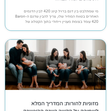
מי שמתלבט בין דגם ברויל קינג 420 לבין הדגמים
האחרים בטווח המחיר שלו, צריך להבין שדגם ה-Baron
420 עומד בצומת מעניין וייחודי בתוך הקטלוג של
מזוגיות להורות: המדריך המלא