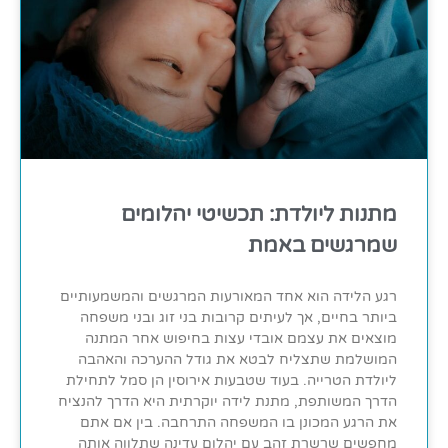
מתנות ליולדת: תכשיטי יהלומים
שמרגשים באמת
רגע הלידה הוא אחד המאורעות המרגשים והמשמעותיים
ביותר בחיים, אך לעיתים קרובות בני זוג ובני משפחה
מוצאים את עצמם אובדי עצות בחיפוש אחר המתנה
המושלמת שתצליח לבטא את גודל ההערכה והאהבה
ליולדת הטרייה. בעוד שטבעות אירוסין הן סמל לתחילת
הדרך המשותפת, מתנת לידה יוקרתית היא הדרך להנציח
את הרגע המכונן בו המשפחה התרחבה. בין אם אתם
מחפשים שרשרת זהב עם יהלום עדינה שתלווה אותה