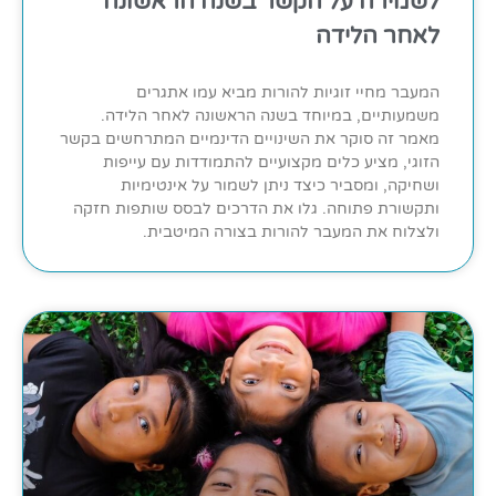
לשמירה על הקשר בשנה הראשונה
לאחר הלידה
המעבר מחיי זוגיות להורות מביא עמו אתגרים
משמעותיים, במיוחד בשנה הראשונה לאחר הלידה.
מאמר זה סוקר את השינויים הדינמיים המתרחשים בקשר
הזוגי, מציע כלים מקצועיים להתמודדות עם עייפות
ושחיקה, ומסביר כיצד ניתן לשמור על אינטימיות
ותקשורת פתוחה. גלו את הדרכים לבסס שותפות חזקה
ולצלוח את המעבר להורות בצורה המיטבית.