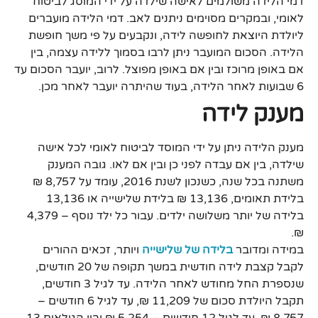
דמי הלידה משולמים לאישה שילדה על ידי המוסג לביטוח
לאומי, ובמקרים מסוימים ניתנים לאב. דמי הלידה מועברים
ליולדת היוצאת לחופשה לידה, ונקבעים על פי משך חופשת
הלידה. הסכום המועבר ניתן לרבו בסמוך ללידה עצמה, בין
אם באופן מרוכז ובין אם באופן מפוצל. לרוב, יועבר הסכום עד
6 שבועות לאחר הלידה, בעוד שהיתרה יועבר לאחר מכן.
מענק לידה
מענק הלידה ניתן על ידי המוסד לביטוח לאומי לכל אישה
שילדה, בין אם עבדה לפני כן ובין אם לאו. גובה המענק
משתנה בכל שנה, כשנכון לשנת 2016, עומד על 8,757 ₪
בלידת תאומים, 13,136 ₪ בלידת שלישייה או 13,136
בלידה של יותר משלושה ילדים. עבור כל ילד נוסף – 4,379
₪.
במידה ומדובר
בלידה של שלישייה
ויותר, זכאים ההורים
לקבל קצבת לידה חודשית במשך תקופה של 20 חודשים,
שנספרת החל מחודש לאחר הלידה. עד לגיל 3 חודשים,
תקבל היולדת סכום של 11,209 ₪, עד לגיל 6 חודשים –