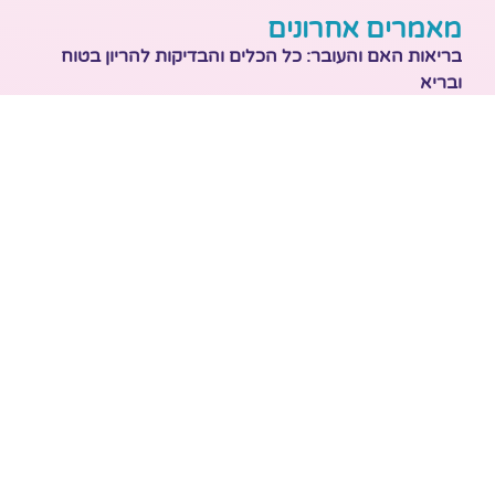
מאמרים אחרונים
בריאות האם והעובר: כל הכלים והבדיקות להריון בטוח
ובריא
הכנה ללידה: המדריך המקיף לכל מה שצריך לקנות לתינוק
לפני שמגיע הביתה
ברויל קינג 420: השוואה ישירה לדגמים הסמוכים ומה
לבחור
מזוגיות להורות: המדריך המלא לשמירה על הקשר בשנה
הראשונה לאחר הלידה
נקודות זיכוי לילדים – איך מחושבת הטבת המס שמגיעה
למשפחות בישראל
© כל הזכויות שמורות לקבוצת ירדן גרופ
תכנון, עיצוב, וקידום האתר ע"י ירדן גרופ