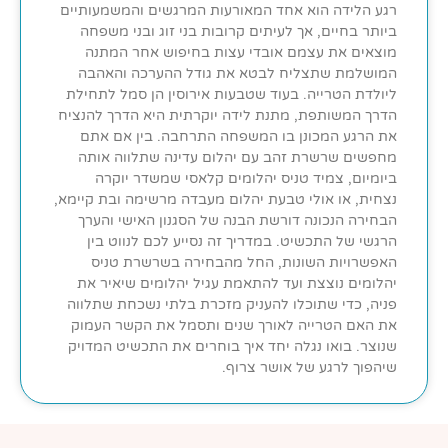
רגע הלידה הוא אחד המאורעות המרגשים והמשמעותיים
ביותר בחיים, אך לעיתים קרובות בני זוג ובני משפחה
מוצאים את עצמם אובדי עצות בחיפוש אחר המתנה
המושלמת שתצליח לבטא את גודל ההערכה והאהבה
ליולדת הטרייה. בעוד שטבעות אירוסין הן סמל לתחילת
הדרך המשותפת, מתנת לידה יוקרתית היא הדרך להנציח
את הרגע המכונן בו המשפחה התרחבה. בין אם אתם
מחפשים שרשרת זהב עם יהלום עדינה שתלווה אותה
ביומיום, צמיד טניס יהלומים קלאסי שמשדר יוקרה
נצחית, או אולי טבעת יהלום מעבדה מרשימה ובת קיימא,
הבחירה הנכונה דורשת הבנה של הסגנון האישי והערך
הרגשי של התכשיט. במדריך זה נסייע לכם לנווט בין
האפשרויות השונות, החל מהבחירה בשרשרת טניס
יהלומים נוצצת ועד להתאמת עגיל יהלומים שיאיר את
פניה, כדי שתוכלו להעניק מזכרת בלתי נשכחת שתלווה
את האם הטרייה לאורך שנים ותסמל את הקשר העמוק
שנוצר. בואו נגלה יחד איך בוחרים את התכשיט המדויק
שיהפוך לרגע של אושר צרוף.