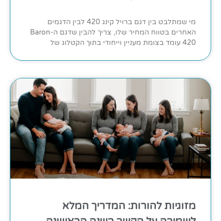
מי שמתלבט בין דגם ברויל קינג 420 לבין הדגמים
האחרים בטווח המחיר שלו, צריך להבין שדגם ה-Baron
420 עומד בצומת מעניין וייחודי בתוך הקטלוג של
מזוגיות להורות: המדריך המלא