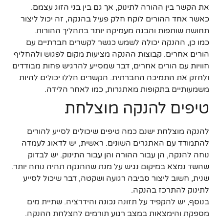
את הקשר בין ההורה לתינוק, אך גם בין בני הזוג עצמם.
כאשר אחד ההורים לוקח חלק פעיל בהנקה, זה יכול ליצור
תחושת שותפות והבנה מעמיקה יותר בתהליך ההורות.
כמו כן, ההנקה יכולה לשמש כגשר לקשרים חברתיים עם
הורים אחרים. קבוצות ההנקה מציעות מקום לפגוש ולהחליף
חוויות עם הורים אחרים, דבר שמסייע להרגיש פחות מבודדים
ולחזק את התמיכה החברתית. הקשרים הללו יכולים להיות
משמעותיים בתקופות מאתגרות, כמו לאחר הלידה.
טיפים להנקה מוצלחת
להנקה מוצלחת ישנם כמה טיפים שיכולים לסייע להורים
להתמודד עם האתגרים השונים. ראשית, יש לדאוג לעמדה
נוחה להנקה, הן עבור ההורה והן עבור התינוק. יש לבדוק
שהשד נמצא במיקום נגיש על מנת שההנקה תהיה נוחה יותר.
שנית, חשוב ליצור סביבה רגועה ושקטה, דבר שיכול לסייע
לתינוק להתרכז בהנקה.
בנוסף, יש להקפיד על תזונה נכונה והידרציה. שתיית מים
מספקת והימצאות במצב רגוע תורמים להצלחת ההנקה.