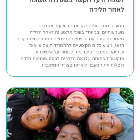
לשמירה על הקשר בשנה הראשונה
לאחר הלידה
המעבר מחיי זוגיות להורות מביא עמו אתגרים
משמעותיים, במיוחד בשנה הראשונה לאחר הלידה.
מאמר זה סוקר את השינויים הדינמיים המתרחשים בקשר
הזוגי, מציע כלים מקצועיים להתמודדות עם עייפות
ושחיקה, ומסביר כיצד ניתן לשמור על אינטימיות
ותקשורת פתוחה. גלו את הדרכים לבסס שותפות חזקה
ולצלוח את המעבר להורות בצורה המיטבית.