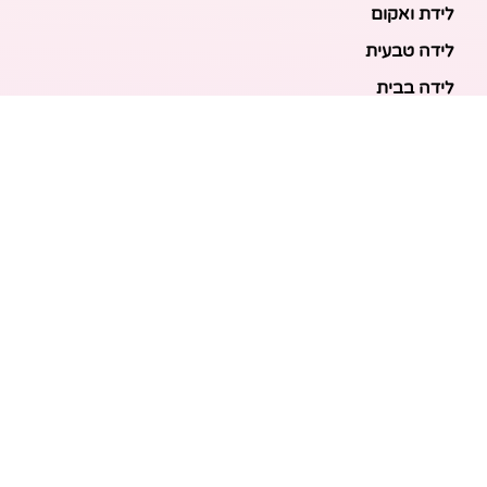
לידת ואקום
לידה טבעית
לידה בבית
לידה מכשירנית
לידה בבית
לידה קיסרית
לידת תאומים
מאמרים אחרונים
בריאות האם והעובר: כל הכלים והבדיקות להריון בטוח
ובריא
הכנה ללידה: המדריך המקיף לכל מה שצריך לקנות לתינוק
לפני שמגיע הביתה