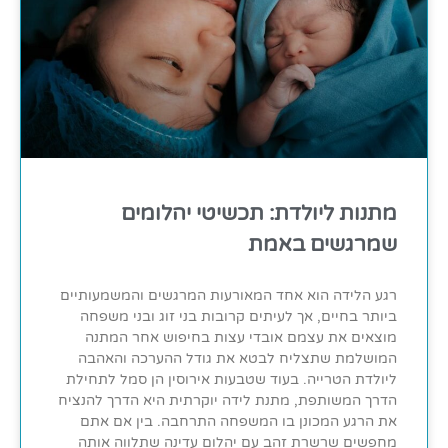
מתנות ליולדת: תכשיטי יהלומים
שמרגשים באמת
רגע הלידה הוא אחד המאורעות המרגשים והמשמעותיים
ביותר בחיים, אך לעיתים קרובות בני זוג ובני משפחה
מוצאים את עצמם אובדי עצות בחיפוש אחר המתנה
המושלמת שתצליח לבטא את גודל ההערכה והאהבה
ליולדת הטרייה. בעוד שטבעות אירוסין הן סמל לתחילת
הדרך המשותפת, מתנת לידה יוקרתית היא הדרך להנציח
את הרגע המכונן בו המשפחה התרחבה. בין אם אתם
מחפשים שרשרת זהב עם יהלום עדינה שתלווה אותה