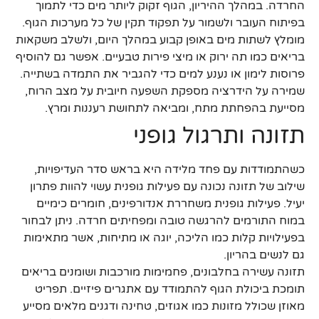
החרדה. במהלך ההיריון, הגוף זקוק ליותר מים כדי לתמוך
בפיתוח העובר ולשמור על תפקוד תקין של כל מערכות הגוף.
מומלץ לשתות מים באופן קבוע במהלך היום, ולשלב משקאות
בריאים כמו תה ירוק או מיצי פירות טבעיים. אפשר גם להוסיף
פרוסות לימון או נענע למים כדי להגביר את התמדה בשתייה.
שמירה על הידרציה מספקת השפעה חיובית על מצב הרוח,
מסייעת בהפחתת מתח, ומביאה לתחושת רעננות ומרץ.
תזונה ותרגול גופני
כשהתמודדות עם פחד מלידה היא בראש סדר העדיפויות,
שילוב של תזונה נכונה עם פעילות גופנית עשוי להוות פתרון
יעיל. פעילות גופנית משחררת אנדורפינים, חומרים כימיים
במוח התורמים להרגשה טובה ומפחיתים חרדה. ניתן לבחור
בפעילויות קלות כמו הליכה, יוגה או מתיחות, אשר מתאימות
גם לנשים בהריון.
תזונה עשירה בחלבונים, פחמימות מורכבות ושומנים בריאים
תומכת ביכולת הגוף להתמודד עם אתגרים פיזיים. תפריט
מאוזן שכולל מזונות כמו אגוזים, טחינה ודגנים מלאים מסייע