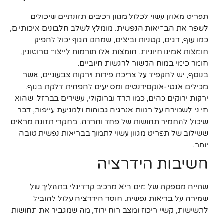
תפריט מאוזן עשוי לכלול מגוון רכיבים תזונתיים שיכולים
לשפר את הבריאות הנפשית. מומלץ לשלב חלבונים איכותיים,
כמו עוף, דגים, קטניות וביצים, שמהם הגוף יכול להפיק
חומצות אמינו חיוניות. חומצות אלו תורמות לייצור סרוטונין,
חומר כימי במוח הקשור לרגשות חיוביים.
בנוסף, יש להקפיד על צריכת פירות וירקות צבעוניים, אשר
מכילים אנטי-אוקסידנטים ומסייעים להפחית דלקת בגוף.
ירקות ירוקים כהים, כמו תרד וברוקולי, עשירים בברזל, שהוא
חיוני לשמירה על רמות אנרגיה גבוהות ולמניעת עייפות, דבר
שיכול להחמיר תחושות של פחד וחרדה. מחקרי תזונה מראים
ששילוב של תפריט מגוון עשוי לתמוך בבריאות נפשית טובה
יותר.
חשיבות הידרציה
שתייה מספקת של מים היא מרכיב קרדינלי בתהליך של
שמירה על בריאות נפשית. חוסר הידרציה עלול להוביל
לתשישות, קשיי ריכוז ומצב רוח ירוד, מה שמגביר את תחושות