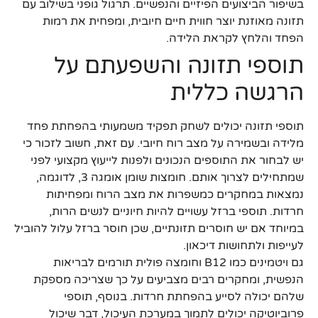
בשיפור הביצועים הפיזיים והנפשיים. תרגול גופני בשילוב עם
תזונה מאוזנת יוצר חווית חיים חיובית, ומפחית את רמות
הפחד והלחץ לקראת הלידה.
תוספי תזונה והשפעתם על
הרגשה כללית
תוספי תזונה יכולים לשחק תפקיד משמעותי בהפחתת פחד
מלידה ובשמירה על מצב רוח חיובי. עם זאת, חשוב לזכור כי
יש לבחור את התוספים הנכונים ולפנות לייעוץ מקצועי לפני
שמתחילים לצרוך אותם. חומצות שומן אומגה 3, לדוגמה,
נמצאות במחקרים כמשפרות את מצב הרוח ומפחיתות
חרדות. תוספי ברזל עשויים להיות חיוניים לנשים הרות,
במיוחד אם יש חוסרים תזונתיים, שכן חוסר ברזל עלול להוביל
לעייפות ולתחושות דיכאון.
גם ויטמינים כמו B12 וחומצה פולית תורמים לבריאות
הנפשית, ומחקרים רבים מצביעים על כך שצריכה מספקת
שלהם יכולה לסייע בהפחתת חרדות. בנוסף, תוספי
פרוביוטיקה יכולים לתמוך במערכת העיכול, דבר שיכול