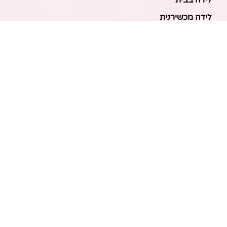
לידה בבית
לידה מכשירנית
לידה בבית
לידה קיסרית
לידת תאומים
מאמרים אחרונים
בריאות האם והעובר: כל הכלים והבדיקות להריון בטוח
ובריא
הכנה ללידה: המדריך המקיף לכל מה שצריך לקנות לתינוק
לפני שמגיע הביתה
ברויל קינג 420: השוואה ישירה לדגמים הסמוכים ומה
לבחור
מזוגיות להורות: המדריך המלא לשמירה על הקשר בשנה