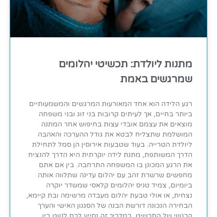
מתנות ליולדת: תכשיטי יהלומים
שמרגשים באמת
רגע הלידה הוא אחד המאורעות המרגשים והמשמעותיים
ביותר בחיים, אך לעיתים קרובות בני זוג ובני משפחה
מוצאים את עצמם אובדי עצות בחיפוש אחר המתנה
המושלמת שתצליח לבטא את גודל ההערכה והאהבה
ליולדת הטרייה. בעוד שטבעות אירוסין הן סמל לתחילת
הדרך המשותפת, מתנת לידה יוקרתית היא הדרך להנציח
את הרגע המכונן בו המשפחה התרחבה. בין אם אתם
מחפשים שרשרת זהב עם יהלום עדינה שתלווה אותה
ביומיום, צמיד טניס יהלומים קלאסי שמשדר יוקרה
נצחית, או אולי טבעת יהלום מעבדה מרשימה ובת קיימא,
הבחירה הנכונה דורשת הבנה של הסגנון האישי והערך
הרגשי של התכשיט. במדריך זה נסייע לכם לנווט בין