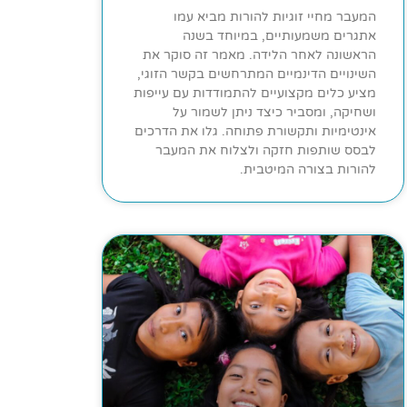
המעבר מחיי זוגיות להורות מביא עמו
אתגרים משמעותיים, במיוחד בשנה
הראשונה לאחר הלידה. מאמר זה סוקר את
השינויים הדינמיים המתרחשים בקשר הזוגי,
מציע כלים מקצועיים להתמודדות עם עייפות
ושחיקה, ומסביר כיצד ניתן לשמור על
אינטימיות ותקשורת פתוחה. גלו את הדרכים
לבסס שותפות חזקה ולצלוח את המעבר
להורות בצורה המיטבית.