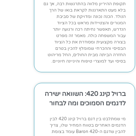
תקופת ההיריון מלווה בהתרגשות רבה, אך גם
בלא מעט התארגנות לקראת בואו של הרך
הנולד. הכנה נכונה ומדויקת של סביבת
המגורים והצטיידות מראש בכל הציוד
הנדרש, תאפשר נחיתה רכה ורגועה יותר
עבור המשפחה כולה. מאמר זה מפרט
בצורה מקצועית ומסודרת את כל הציוד
הבסיסי וההכרחי שמומלץ להכין בטרם
החזרה הביתה מבית החולים, החל מריהוט
בסיסי ועד למוצרי טיפוח והיגיינה חיוניים.
ברויל קינג 420: השוואה ישירה
לדגמים הסמוכים ומה לבחור
מי שמתלבט בין דגם ברויל קינג 420 לבין
הדגמים האחרים בטווח המחיר שלו, צריך
להבין שדגם ה-Baron 420 עומד בצומת