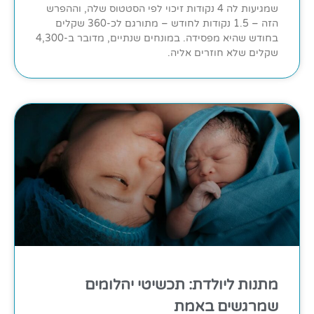
שמגיעות לה 4 נקודות זיכוי לפי הסטטוס שלה, וההפרש
הזה – 1.5 נקודות לחודש – מתורגם לכ-360 שקלים
בחודש שהיא מפסידה. במונחים שנתיים, מדובר ב-4,300
שקלים שלא חוזרים אליה.
מתנות ליולדת: תכשיטי יהלומים
שמרגשים באמת