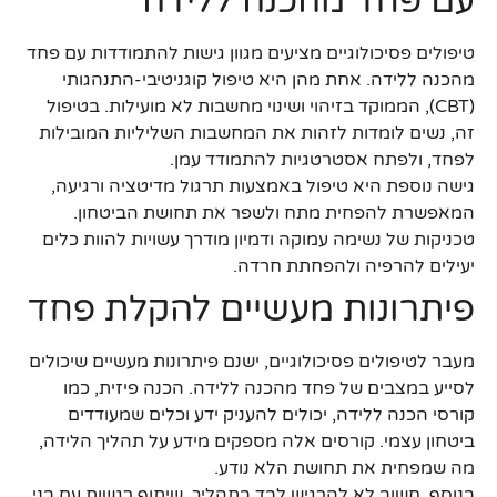
עם פחד מהכנה ללידה
טיפולים פסיכולוגיים מציעים מגוון גישות להתמודדות עם פחד
מהכנה ללידה. אחת מהן היא טיפול קוגניטיבי-התנהגותי
(CBT), הממוקד בזיהוי ושינוי מחשבות לא מועילות. בטיפול
זה, נשים לומדות לזהות את המחשבות השליליות המובילות
לפחד, ולפתח אסטרטגיות להתמודד עמן.
גישה נוספת היא טיפול באמצעות תרגול מדיטציה ורגיעה,
המאפשרת להפחית מתח ולשפר את תחושת הביטחון.
טכניקות של נשימה עמוקה ודמיון מודרך עשויות להוות כלים
יעילים להרפיה ולהפחתת חרדה.
פיתרונות מעשיים להקלת פחד
מעבר לטיפולים פסיכולוגיים, ישנם פיתרונות מעשיים שיכולים
לסייע במצבים של פחד מהכנה ללידה. הכנה פיזית, כמו
קורסי הכנה ללידה, יכולים להעניק ידע וכלים שמעודדים
ביטחון עצמי. קורסים אלה מספקים מידע על תהליך הלידה,
מה שמפחית את תחושת הלא נודע.
בנוסף, חשוב לא להרגיש לבד בתהליך. שיתוף רגשות עם בני