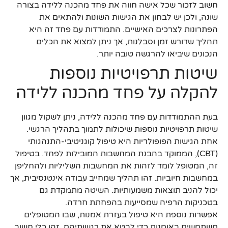
חשוב לזכור שכל אישה חווה את פחד מהכנה ללידה בצורה
שונה, ולכן יש לבחון את הגישות השונות ולהתאים את
הפתרונות לצרכים האישיים. התמודדות עם פחד זה היא
תהליך שדורש זמן וסבלנות, אך ניתן למצוא את הכלים
הנכונים שיביאו להרגשה טובה יותר.
שיטות תרפויטיות נוספות
להקלה על פחד מהכנה ללידה
בעת ההתמודדות עם פחד מהכנה ללידה, ניתן לשקול מגוון
שיטות תרפויטיות נוספות שיכולות לתמוך בתהליך הרגשי.
אחת הגישות הפופולריות היא טיפול קוגניטיבי-התנהגותי
(CBT), הממוקד בהבנת המחשבות המובילות לפחד. בטיפול
זה, המטופל לומד לזהות את המחשבות השליליות ולהחליפן
במחשבות חיוביות. זהו תהליך שמחייב עבודה אינטנסיבית, אך
יכול להניב תוצאות משמעותיות. השיטה מתמקדת גם
בטכניקות הרפיה שמסייעות בהפחתת חרדה.
אפשרות נוספת היא טיפול בעזרת אמנות, שבו המטופלים
משתמשים באומנות כדי לבטא את רגשותיהם. זהו כלי חשוב