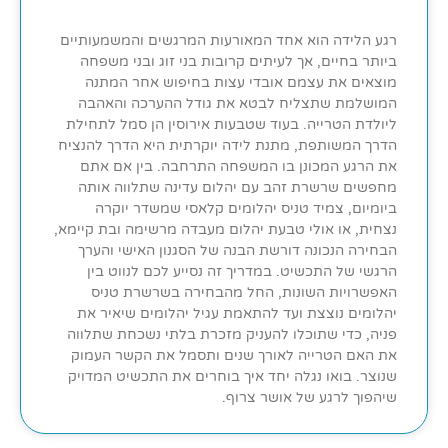
רגע הלידה הוא אחד המאורעות המרגשים והמשמעותיים
ביותר בחיים, אך לעיתים קרובות בני זוג ובני משפחה
מוצאים את עצמם אובדי עצות בחיפוש אחר המתנה
המושלמת שתצליח לבטא את גודל ההערכה והאהבה
ליולדת הטרייה. בעוד שטבעות אירוסין הן סמל לתחילת
הדרך המשותפת, מתנת לידה יוקרתית היא הדרך להנציח
את הרגע המכונן בו המשפחה התרחבה. בין אם אתם
מחפשים שרשרת זהב עם יהלום עדינה שתלווה אותה
ביומיום, צמיד טניס יהלומים קלאסי שמשדר יוקרה
נצחית, או אולי טבעת יהלום מעבדה מרשימה ובת קיימא,
הבחירה הנכונה דורשת הבנה של הסגנון האישי והערך
הרגשי של התכשיט. במדריך זה נסייע לכם לנווט בין
האפשרויות השונות, החל מהבחירה בשרשרת טניס
יהלומים נוצצת ועד להתאמת עגיל יהלומים שיאיר את
פניה, כדי שתוכלו להעניק מזכרת בלתי נשכחת שתלווה
את האם הטרייה לאורך שנים ותסמל את הקשר העמוק
שנוצר. בואו נגלה יחד איך בוחרים את התכשיט המדויק
שיהפוך לרגע של אושר צרוף.