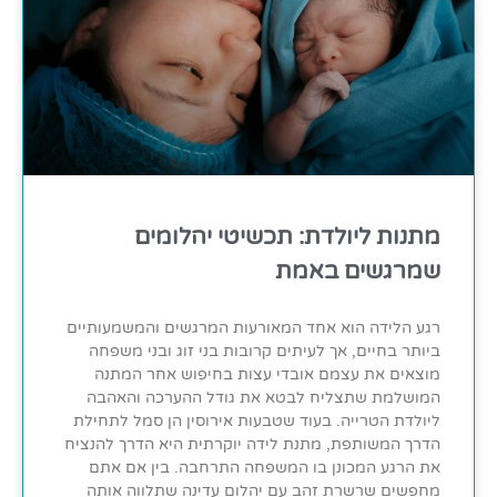
מתנות ליולדת: תכשיטי יהלומים
שמרגשים באמת
רגע הלידה הוא אחד המאורעות המרגשים והמשמעותיים
ביותר בחיים, אך לעיתים קרובות בני זוג ובני משפחה
מוצאים את עצמם אובדי עצות בחיפוש אחר המתנה
המושלמת שתצליח לבטא את גודל ההערכה והאהבה
ליולדת הטרייה. בעוד שטבעות אירוסין הן סמל לתחילת
הדרך המשותפת, מתנת לידה יוקרתית היא הדרך להנציח
את הרגע המכונן בו המשפחה התרחבה. בין אם אתם
מחפשים שרשרת זהב עם יהלום עדינה שתלווה אותה