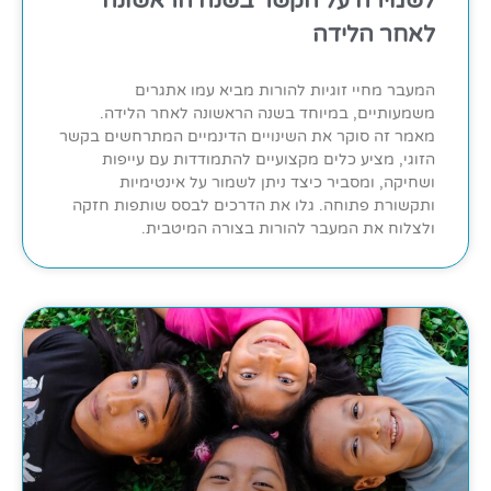
לשמירה על הקשר בשנה הראשונה
לאחר הלידה
המעבר מחיי זוגיות להורות מביא עמו אתגרים
משמעותיים, במיוחד בשנה הראשונה לאחר הלידה.
מאמר זה סוקר את השינויים הדינמיים המתרחשים בקשר
הזוגי, מציע כלים מקצועיים להתמודדות עם עייפות
ושחיקה, ומסביר כיצד ניתן לשמור על אינטימיות
ותקשורת פתוחה. גלו את הדרכים לבסס שותפות חזקה
ולצלוח את המעבר להורות בצורה המיטבית.