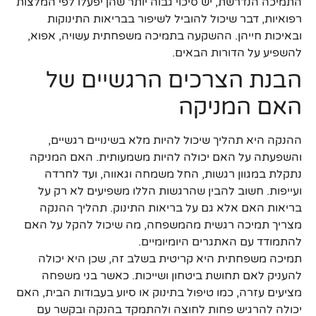
התמיכה הנדרשת, יש סיכוי גבוה יותר שהן יפעלו לפי המלצות
רפואיות, דבר שיכול להוביל לשיפור בבריאות התינוקות
ובאיכות חייהן. ההשקעה בתמיכה משפחתית עשויה, אפוא,
להשפיע על הדורות הבאים.
הבנת הצרכים הרגשיים של
האם המניקה
ההנקה היא תהליך שיכול להיות מלא בשינויים רגשיים,
והשפעתה על האם יכולה להיות משמעותית. האם המניקה
נתקלת במגוון רגשות, החל משמחה וגאווה, ועד לחרדה
ועייפות. חשוב להבין שהרגשות הללו משפיעים לא רק על
בריאות האם אלא גם על בריאות התינוק. תהליך ההנקה
מצריך תמיכה רגשית מהמשפחה, מה שיכול להקל על האם
להתמודד עם האתגרים היומיומיים.
תמיכה משפחתית היא קריטית בשלב זה, שכן היא יכולה
להעניק לאם תחושת ביטחון ושייכות. כאשר בני משפחה
מציעים עזרה, כמו טיפול בתינוק או סיוע בעבודות הבית, האם
יכולה להרגיש פחות לחוצה ולהתמקד בהנקה ובקשר עם