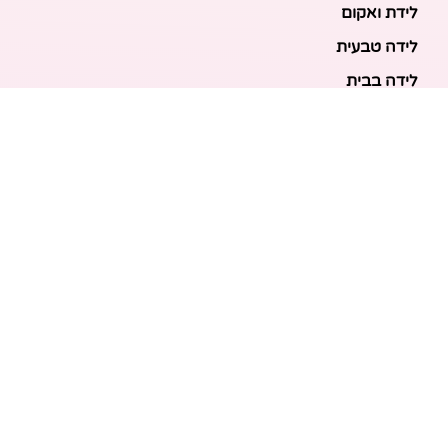
לידת ואקום
לידה טבעית
לידה בבית
לידה מכשירנית
לידה בבית
לידה קיסרית
לידת תאומים
מאמרים אחרונים
בריאות האם והעובר: כל הכלים והבדיקות להריון בטוח
ובריא
הכנה ללידה: המדריך המקיף לכל מה שצריך לקנות לתינוק
לפני שמגיע הביתה