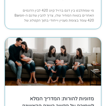
מי שמתלבט בין דגם ברויל קינג 420 לבין הדגמים
האחרים בטווח המחיר שלו, צריך להבין שדגם ה-Baron
420 עומד בצומת מעניין וייחודי בתוך הקטלוג של
מזוגיות להורות: המדריך המלא