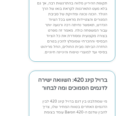
תקופת ההיריון מלווה בהתרגשות רבה, אך גם
בלא מעט התארגנות לקראת בואו של הרך
הנולד. הכנה נכונה ומדויקת של סביבת
המגורים והצטיידות מראש בכל הציוד
הנדרש, תאפשר נחיתה רכה ורגועה יותר
עבור המשפחה כולה. מאמר זה מפרט
בצורה מקצועית ומסודרת את כל הציוד
הבסיסי וההכרחי שמומלץ להכין בטרם
החזרה הביתה מבית החולים, החל מריהוט
בסיסי ועד למוצרי טיפוח והיגיינה חיוניים.
ברויל קינג 420: השוואה ישירה
לדגמים הסמוכים ומה לבחור
מי שמתלבט בין דגם ברויל קינג 420 לבין
הדגמים האחרים בטווח המחיר שלו, צריך
להבין שדגם ה-Baron 420 עומד בצומת