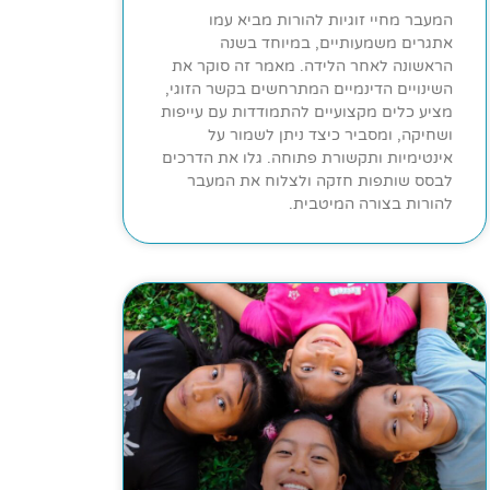
המעבר מחיי זוגיות להורות מביא עמו
אתגרים משמעותיים, במיוחד בשנה
הראשונה לאחר הלידה. מאמר זה סוקר את
השינויים הדינמיים המתרחשים בקשר הזוגי,
מציע כלים מקצועיים להתמודדות עם עייפות
ושחיקה, ומסביר כיצד ניתן לשמור על
אינטימיות ותקשורת פתוחה. גלו את הדרכים
לבסס שותפות חזקה ולצלוח את המעבר
להורות בצורה המיטבית.