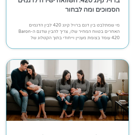
ברויל קינג 420: השוואה ישירה לדגמים
הסמוכים ומה לבחור
מי שמתלבט בין דגם ברויל קינג 420 לבין הדגמים
האחרים בטווח המחיר שלו, צריך להבין שדגם ה-Baron
420 עומד בצומת מעניין וייחודי בתוך הקטלוג של