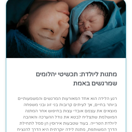
מתנות ליולדת: תכשיטי יהלומים
שמרגשים באמת
רגע הלידה הוא אחד המאורעות המרגשים והמשמעותיים
ביותר בחיים, אך לעיתים קרובות בני זוג ובני משפחה
מוצאים את עצמם אובדי עצות בחיפוש אחר המתנה
המושלמת שתצליח לבטא את גודל ההערכה והאהבה
ליולדת הטרייה. בעוד שטבעות אירוסין הן סמל לתחילת
הדרך המשותפת, מתנת לידה יוקרתית היא הדרך להנציח