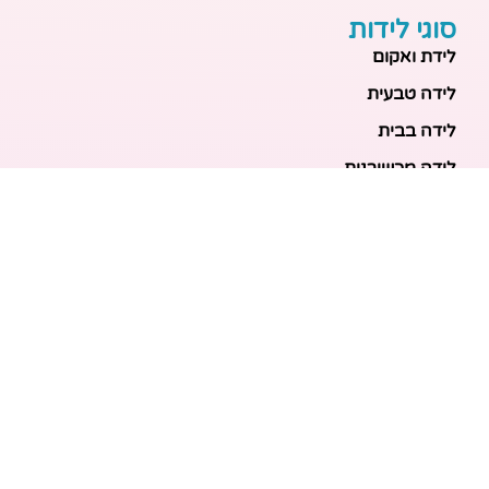
סוגי לידות
לידת ואקום
לידה טבעית
לידה בבית
לידה מכשירנית
לידה בבית
לידה קיסרית
לידת תאומים
מאמרים אחרונים
בריאות האם והעובר: כל הכלים והבדיקות להריון בטוח
ובריא
הכנה ללידה: המדריך המקיף לכל מה שצריך לקנות לתינוק