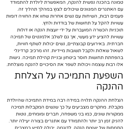
טמונה בהכנה נפשית להנקה, המאפשרת ליולדת להתמודד
עם האתגרים המגוונים שיכולים לצוץ במהלך תהליך זה.
פעמים רבות, השיחות עם נשים אחרות שחוו את החוויה דומות
עשויות להקל על תחושות של בודדות ולחץ.
תוכניות הכשרה המועברות על ידי יועצות הנקה או דולות
עשויות להציע ידע מעשי, אך גם לשלב אלמנטים של תמיכה
חברתית. באירועים קבוצתיים, נשים יכולות לשתף חוויות,
לשאול שאלות ולקבל תשובות מיידיות. זהו מרכיב קרדינלי
בהפחתת תחושות חוסר ביטחון ובניית קהילת תמיכה. גישות
אלו רבות עוצמה ויכולות לשפר את הסיכויים להנקה מוצלחת.
השפעת התמיכה על הצלחת
ההנקה
הצלחת ההנקה תלויה במידה רבה במידת התמיכה שהיולדת
מקבלת. מחקרים מצביעים על כך שנשים המקבלות תמיכה
ממקורות שונים, כמו בני משפחה, חברים ומומחים, נוטות
להניק זמן רב יותר ולהתמודד עם אתגרים בצורה יעילה יותר.
התמחות של יועצות הנקה, לדוגמה, יכולה לסייע במצבים