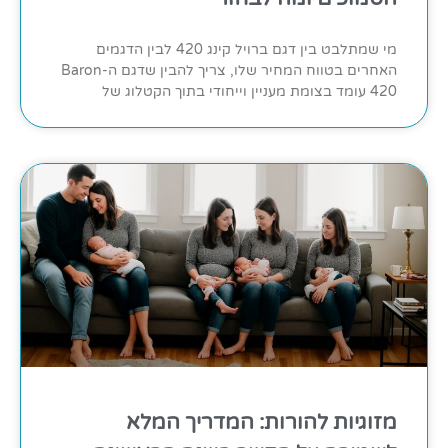
מי שמתלבט בין דגם ברויל קינג 420 לבין הדגמים
האחרים בטווח המחיר שלו, צריך להבין שדגם ה-Baron
420 עומד בצומת מעניין וייחודי בתוך הקטלוג של
מזוגיות להורות: המדריך המלא