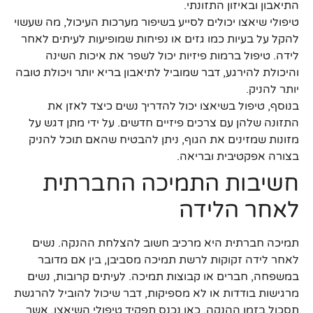
התיאבון ובאיזון התזונתי.
טיפולי שיאצו יכולים לסייע בשיפור מערכות העיכול, מה שעשוי
להקל על בעיות כמו גזים או נפיחות שמופיעות לעיתים לאחר
לידה. טיפול ברמות פיזיות יכול לשפר את איכות השינה
והיכולת להירגע, דבר שמוביל לתיאבון בריא יותר ויכולת טובה
יותר להניק.
בנוסף, טיפול בשיאצו יכול להדריך נשים כיצד לאזן את
התזונה שלהן עם צרכים פיזיים חדשים. על ידי מתן דגש על
מזונות שמזינים את הגוף, ניתן להבטיח שהאם תוכל להניק
בצורה אפקטיבית ובריאה.
חשיבות התמיכה החברתית
לאחר הלידה
תמיכה חברתית היא מרכיב חשוב להצלחת ההנקה. נשים
לאחר לידה זקוקות לרשת תמיכה מסביבן, בין אם מדובר
במשפחה, חברים או קבוצות תמיכה. לעיתים קרובות, נשים
מרגישות בודדות או לא מספיקות, דבר שיכול להוביל להרגשת
תסכול בזמן ההנקה. כאן נכנס תפקיד טיפולי השיאצו, אשר