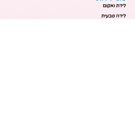
לידת ואקום
לידה טבעית
לידה בבית
לידה מכשירנית
לידה בבית
לידה קיסרית
לידת תאומים
מאמרים אחרונים
בריאות האם והעובר: כל הכלים והבדיקות להריון בטוח
ובריא
הכנה ללידה: המדריך המקיף לכל מה שצריך לקנות לתינוק
לפני שמגיע הביתה