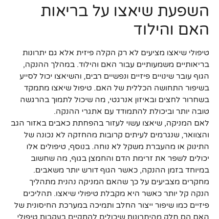
השפעת שיאצו על בריאות
האם והילוד
טיפולי שיאצו מציעים לא רק הקלה פיזית אלא גם יתרונות
בריאותיים משמעותיים עבור האם והילוד. במהלך ההנקה,
הגוף עובר שינויים פיזיים ונפשיים רבים, והשיאצו יכול לסייע
בשיפור התחושה הכללית של האם. טיפול שיאצו מתמקד
בשחרור לחצים ובאיזון אנרגטי, מה שיכול לתמוך בהרגשה
טובה יותר וביכולת להתמודד עם אתגרי ההנקה.
לאם המניקה, שיאצו עשוי לעזור בהפחתת כאבים באזור הגב
והצוואר, שנגרמים לעיתים קרובות מהחזקה לא נכונה של
התינוק או מהעברת משקל לא נוחה. בנוסף, טיפולים אלו
יכולים לשפר את זרימת הדם והחמצן בגוף, מה שחשוב
במיוחד בזמן ההנקה, כאשר הגוף דורש יותר משאבים.
מחקרים מצביעים על כך שהאם המניקה נהנית מתהליך
הנקה קל יותר כאשר היא מקבלת טיפולי שיאצו. תהליכים
פיזיים כמו שיפור ייצור החלב ותמיכה במערכת החיסונית של
האם הם חלק מהיתרונות שיכולים להתקיים בעקבות טיפולי