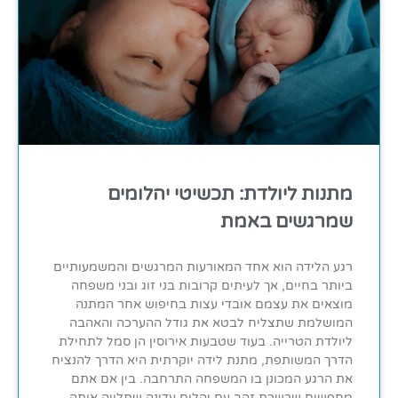
מתנות ליולדת: תכשיטי יהלומים
שמרגשים באמת
רגע הלידה הוא אחד המאורעות המרגשים והמשמעותיים
ביותר בחיים, אך לעיתים קרובות בני זוג ובני משפחה
מוצאים את עצמם אובדי עצות בחיפוש אחר המתנה
המושלמת שתצליח לבטא את גודל ההערכה והאהבה
ליולדת הטרייה. בעוד שטבעות אירוסין הן סמל לתחילת
הדרך המשותפת, מתנת לידה יוקרתית היא הדרך להנציח
את הרגע המכונן בו המשפחה התרחבה. בין אם אתם
מחפשים שרשרת זהב עם יהלום עדינה שתלווה אותה