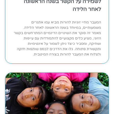
לשמירה על הקשר בשנה הראשונה
לאחר הלידה
המעבר מחיי זוגיות להורות מביא עמו אתגרים
משמעותיים, במיוחד בשנה הראשונה לאחר הלידה.
מאמר זה סוקר את השינויים הדינמיים המתרחשים בקשר
הזוגי, מציע כלים מקצועיים להתמודדות עם עייפות
ושחיקה, ומסביר כיצד ניתן לשמור על אינטימיות
ותקשורת פתוחה. גלו את הדרכים לבסס שותפות חזקה
ולצלוח את המעבר להורות בצורה המיטבית.