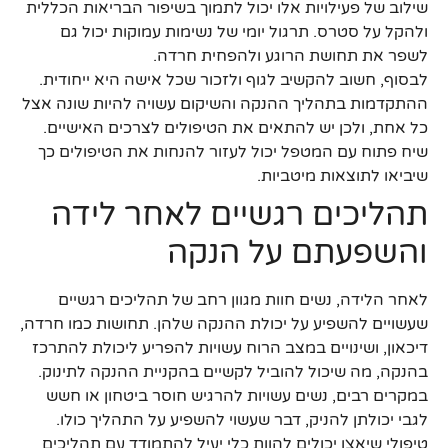
שילוב של פעילויות אלו יכול לתמוך בשיפור הבריאות הכללית
ולהקל על סטרס. תרגול יומי של נשימות עמוקות יכול גם
לשפר את תחושת הרוגע ולהפחית חרדה.
לבסוף, חשוב להקשיב לגוף ולזכור שכל אישה היא ייחודית.
ההתקדמות בתהליך ההנקה והשיקום עשויה להיות שונה אצל
כל אחת, ולכן יש להתאים את הטיפולים לצרכים האישיים.
שיח פתוח עם המטפל יכול לעזור להנחות את הטיפולים כך
שיביאו לתוצאות מיטביות.
תהליכים רגשיים לאחר לידה
והשפעתם על הנקה
לאחר הלידה, נשים חוות מגוון רחב של תהליכים רגשיים
שעשויים להשפיע על יכולת ההנקה שלהן. תחושות כמו חרדה,
דיכאון, ושינויים במצב הרוח עשויות להפריע ליכולת להתרכז
בהנקה, מה שיכול להוביל לקשיים בהקניית ההנקה לתינוק.
במקרים רבים, נשים עשויות להרגיש חוסר ביטחון או חשש
לגבי יכולתן להניק, דבר שעשוי להשפיע על התהליך כולו.
טיפולי שיאצו יכולים להוות כלי יעיל להתמודד עם תהליכים