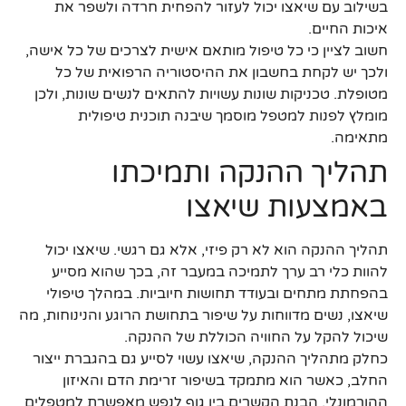
בשילוב עם שיאצו יכול לעזור להפחית חרדה ולשפר את
איכות החיים.
חשוב לציין כי כל טיפול מותאם אישית לצרכים של כל אישה,
ולכך יש לקחת בחשבון את ההיסטוריה הרפואית של כל
מטופלת. טכניקות שונות עשויות להתאים לנשים שונות, ולכן
מומלץ לפנות למטפל מוסמך שיבנה תוכנית טיפולית
מתאימה.
תהליך ההנקה ותמיכתו
באמצעות שיאצו
תהליך ההנקה הוא לא רק פיזי, אלא גם רגשי. שיאצו יכול
להוות כלי רב ערך לתמיכה במעבר זה, בכך שהוא מסייע
בהפחתת מתחים ובעודד תחושות חיוביות. במהלך טיפולי
שיאצו, נשים מדווחות על שיפור בתחושת הרוגע והנינוחות, מה
שיכול להקל על החוויה הכוללת של ההנקה.
כחלק מתהליך ההנקה, שיאצו עשוי לסייע גם בהגברת ייצור
החלב, כאשר הוא מתמקד בשיפור זרימת הדם והאיזון
ההורמונלי. הבנת הקשרים בין גוף לנפש מאפשרת למטפלים