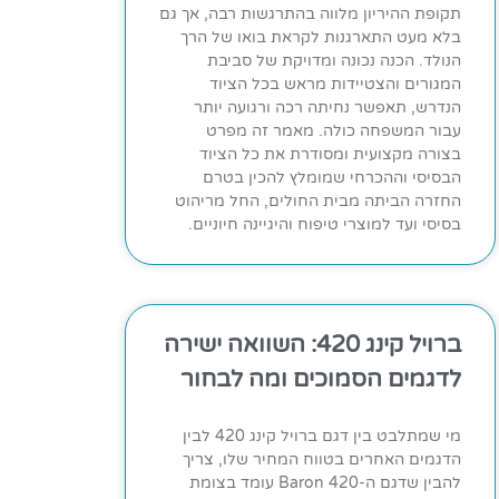
תקופת ההיריון מלווה בהתרגשות רבה, אך גם
בלא מעט התארגנות לקראת בואו של הרך
הנולד. הכנה נכונה ומדויקת של סביבת
המגורים והצטיידות מראש בכל הציוד
הנדרש, תאפשר נחיתה רכה ורגועה יותר
עבור המשפחה כולה. מאמר זה מפרט
בצורה מקצועית ומסודרת את כל הציוד
הבסיסי וההכרחי שמומלץ להכין בטרם
החזרה הביתה מבית החולים, החל מריהוט
בסיסי ועד למוצרי טיפוח והיגיינה חיוניים.
ברויל קינג 420: השוואה ישירה
לדגמים הסמוכים ומה לבחור
מי שמתלבט בין דגם ברויל קינג 420 לבין
הדגמים האחרים בטווח המחיר שלו, צריך
להבין שדגם ה-Baron 420 עומד בצומת