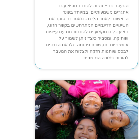
המעבר מחיי זוגיות להורות מביא עמו
אתגרים משמעותיים, במיוחד בשנה
הראשונה לאחר הלידה. מאמר זה סוקר את
השינויים הדינמיים המתרחשים בקשר הזוגי,
מציע כלים מקצועיים להתמודדות עם עייפות
ושחיקה, ומסביר כיצד ניתן לשמור על
אינטימיות ותקשורת פתוחה. גלו את הדרכים
לבסס שותפות חזקה ולצלוח את המעבר
להורות בצורה המיטבית.