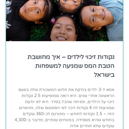
נקודות זיכוי לילדים – איך מחושבת
הטבת המס שמגיעה למשפחות
בישראל
אמא ל-3 ילדים בודקת את תלוש המשכורת שלה בפעם
הראשונה אחרי שנים. היא רואה שמופיעות 2.5 נקודות
זיכוי על הילדים, ומניחה שהכל בסדר. היא לא יודעת
שמגיעות לה 4 נקודות זיכוי לפי הסטטוס שלה, וההפרש
הזה – 1.5 נקודות לחודש – מתורגם לכ-360 שקלים
בחודש שהיא מפסידה. במונחים שנתיים, מדובר ב-4,300
שקלים שלא חוזרים אליה.