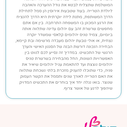
המושלמת שתצליח לבטא את גודל ההערכה והאהבה
ליולדת הטרייה. בעוד שטבעות אירוסין הן סמל לתחילת
הדרך המשותפת, מתנת לידה יוקרתית היא הדרך להנציח
את הרגע המכונן בו המשפחה התרחבה. בין אם אתם
מחפשים שרשרת זהב עם יהלום עדינה שתלווה אותה
ביומיום, צמיד טניס יהלומים קלאסי שמשדר יוקרה
נצחית, או אולי טבעת יהלום מעבדה מרשימה ובת קיימא,
הבחירה הנכונה דורשת הבנה של הסגנון האישי והערך
הרגשי של התכשיט. במדריך זה נסייע לכם לנווט בין
האפשרויות השונות, החל מהבחירה בשרשרת טניס
יהלומים נוצצת ועד להתאמת עגיל יהלומים שיאיר את
פניה, כדי שתוכלו להעניק מזכרת בלתי נשכחת שתלווה
את האם הטרייה לאורך שנים ותסמל את הקשר העמוק
שנוצר. בואו נגלה יחד איך בוחרים את התכשיט המדויק
שיהפוך לרגע של אושר צרוף.