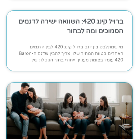
ברויל קינג 420: השוואה ישירה לדגמים
הסמוכים ומה לבחור
מי שמתלבט בין דגם ברויל קינג 420 לבין הדגמים
האחרים בטווח המחיר שלו, צריך להבין שדגם ה-Baron
420 עומד בצומת מעניין וייחודי בתוך הקטלוג של