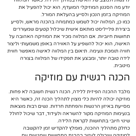
יודע מה הסגנון המוזיקלי המועדף, הוא יכול להפעיל את
המוזיקה בזמן הנכון ולסייע בהעלאת המורל.
כמו כן, המלווה יכול לשמש כמתמחה בהכנה מראש, ולסייע
ביצירת פלייליסט מותאם אישית שיכלול קטעים שמעוררים
תחושות חיוביות. אם המלווה מכיר את המוזיקה האהובה על
האישה, הוא יכול להשפיע על האווירה באופן משמעותי וליצור
חוויה תומכת ונעימה. תיאום בין המלווה לאישה מאפשר חווית
לידה טובה יותר, ומבצע את תפקידו של המלווה בצורה
מיטבית.
הכנה רגשית עם מוזיקה
מלבד ההכנה הפיזית ללידה, הכנה רגשית חשובה לא פחות.
מוזיקה יכולה להיות כלי מצוין לתהליך הכנה זה, כאשר היא
מסייעת באיזון הרגשות והפחתת חרדות. נשים רבות מוצאות
בנעימות המוזיקה מקור להשראה ולעידוד, דבר שיכול לחולל
שינוי חיובי בתחושות לקראת הלידה.
כחלק מתהליך ההכנה, מומלץ להקדיש זמן להקשבה
למוזיקה שיכולה לעזור בהבנת התחושות שמגיעות עם