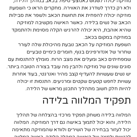
מוזיקה יכולה לשמש כאמצעי טיפול בכאב במהלך הלידה,
ולא רק כדרך לשדרג את האווירה. מחקרים הראו כי השמעת
מוזיקה יכולה להפחית את תחושת הכאב ולשפר את סבילות
הכאב של נשים בלידה. כאשר האישה מקשיבה למוזיקה
שהיא אוהבת, היא יכולה להרגיש הקלה מסוימת ולהתמקד
במוזיקה במקום בכאב.
השפעת המוזיקה על הכאב נובעת מהיכולת שלה לעורר
שחרור של אנדורפינים בגוף, חומרים כימיים טבעיים
שמפחיתים כאב ומעלים את מצב הרוח. מומלץ להתנסות עם
סוגים שונים של מוזיקה ולהבין מה עובד בצורה הטובה ביותר.
יש נשים שעשויות להעדיף קצב מהיר ואנרגטי, בעוד אחרות
עשויות לחפש קטעים שקטים ומרגיעים. התנסות זו יכולה
להיות חלק חשוב מתהליך התכנון מראש של הלידה.
תפקיד המלווה בלידה
המלווה בלידה משחק תפקיד מרכזי בהצלחה של תהליך
הלידה, והוא יכול לתמוך באישה גם דרך המוזיקה. המלווה
יכול לעזור בבחירה של השירים ולוודא שהמוזיקה מתאימה
לרגשות ולמצב של האישה במהלך הלידה. כאשר המלווה