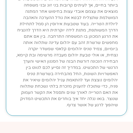
ביותר בחיים, אך לעיתים קרובות בני זוג ובני משפחה
מוצאים את עצמם אובדי עצות בחיפוש אחר המתנה
המושלמת שתצליח לבטא את גודל ההערכה והאהבה
ליולדת הטרייה. בעוד שטבעות אירוסין הן סמל לתחילת
הדרך המשותפת, מתנת לידה יוקרתית היא הדרך להנציח
את הרגע המכונן בו המשפחה התרחבה. בין אם אתם
מחפשים שרשרת זהב עם יהלום עדינה שתלווה אותה
ביומיום, צמיד טניס יהלומים קלאסי שמשדר יוקרה
נצחית, או אולי טבעת יהלום מעבדה מרשימה ובת קיימא,
הבחירה הנכונה דורשת הבנה של הסגנון האישי והערך
הרגשי של התכשיט. במדריך זה נסייע לכם לנווט בין
האפשרויות השונות, החל מהבחירה בשרשרת טניס
יהלומים נוצצת ועד להתאמת עגיל יהלומים שיאיר את
פניה, כדי שתוכלו להעניק מזכרת בלתי נשכחת שתלווה
את האם הטרייה לאורך שנים ותסמל את הקשר העמוק
שנוצר. בואו נגלה יחד איך בוחרים את התכשיט המדויק
שיהפוך לרגע של אושר צרוף.