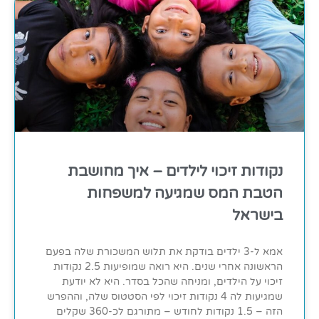
נקודות זיכוי לילדים – איך מחושבת
הטבת המס שמגיעה למשפחות
בישראל
אמא ל-3 ילדים בודקת את תלוש המשכורת שלה בפעם
הראשונה אחרי שנים. היא רואה שמופיעות 2.5 נקודות
זיכוי על הילדים, ומניחה שהכל בסדר. היא לא יודעת
שמגיעות לה 4 נקודות זיכוי לפי הסטטוס שלה, וההפרש
הזה – 1.5 נקודות לחודש – מתורגם לכ-360 שקלים