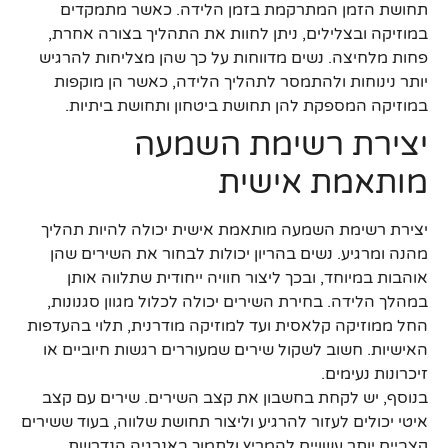
תחושת הזמן המתרקמת בזמן הלידה. כאשר מתמקדים
במוזיקה ובצלילים, ניתן לחוות את התהליך בצורה אחרת,
פחות מלחיצה. נשים מדווחות על כך שהן מצליחות להרגיש
יותר נינוחות ולהתמסר לתהליך הלידה, כאשר הן מוקפות
במוזיקה המספקת להן תחושת ביטחון ותחושת ביתיות.
יצירת רשימת השמעה
מותאמת אישית
יצירת רשימת השמעה מותאמת אישית יכולה להיות תהליך
מהנה ומרגיע. נשים בהריון יכולות לבחור את השירים שהן
אוהבות במיוחד, ובכך ליצור חוויה ייחודית שתלווה אותן
במהלך הלידה. בחירת השירים יכולה לכלול מגוון סגנונות,
החל ממוזיקה קלאסית ועד למוזיקה מודרנית, תלוי בהעדפות
האישיות. חשוב לשקול שירים שמעוררים רגשות חיוביים או
זיכרונות נעימים.
בנוסף, יש לקחת בחשבון את קצב השירים. שירים עם קצב
איטי יכולים לעזור להרגיע וליצור תחושת שלווה, בעוד ששירים
קצביים יותר עשויים להמריץ ולתמוך באנרגיה הנדרשת