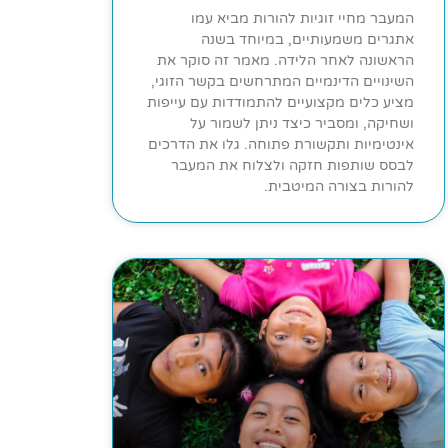
המעבר מחיי זוגיות להורות מביא עמו
אתגרים משמעותיים, במיוחד בשנה
הראשונה לאחר הלידה. מאמר זה סוקר את
השינויים הדינמיים המתרחשים בקשר הזוגי,
מציע כלים מקצועיים להתמודדות עם עייפות
ושחיקה, ומסביר כיצד ניתן לשמור על
אינטימיות ותקשורת פתוחה. גלו את הדרכים
לבסס שותפות חזקה ולצלוח את המעבר
להורות בצורה המיטבית.