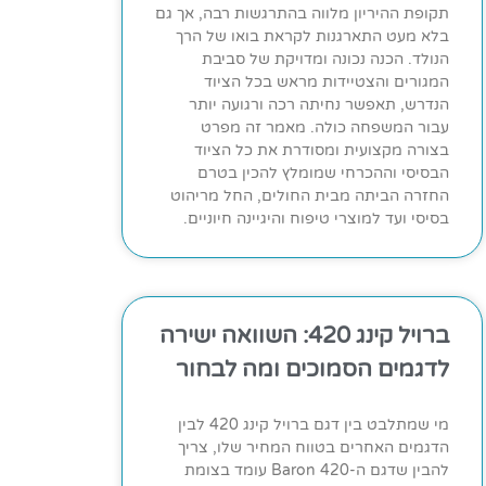
תקופת ההיריון מלווה בהתרגשות רבה, אך גם
בלא מעט התארגנות לקראת בואו של הרך
הנולד. הכנה נכונה ומדויקת של סביבת
המגורים והצטיידות מראש בכל הציוד
הנדרש, תאפשר נחיתה רכה ורגועה יותר
עבור המשפחה כולה. מאמר זה מפרט
בצורה מקצועית ומסודרת את כל הציוד
הבסיסי וההכרחי שמומלץ להכין בטרם
החזרה הביתה מבית החולים, החל מריהוט
בסיסי ועד למוצרי טיפוח והיגיינה חיוניים.
ברויל קינג 420: השוואה ישירה
לדגמים הסמוכים ומה לבחור
מי שמתלבט בין דגם ברויל קינג 420 לבין
הדגמים האחרים בטווח המחיר שלו, צריך
להבין שדגם ה-Baron 420 עומד בצומת