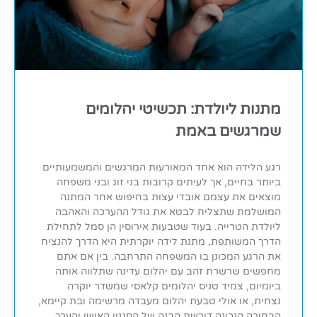
מתנות ליולדת: תכשיטי יהלומים
שמרגשים באמת
רגע הלידה הוא אחד המאורעות המרגשים והמשמעותיים
ביותר בחיים, אך לעיתים קרובות בני זוג ובני משפחה
מוצאים את עצמם אובדי עצות בחיפוש אחר המתנה
המושלמת שתצליח לבטא את גודל ההערכה והאהבה
ליולדת הטרייה. בעוד שטבעות אירוסין הן סמל לתחילת
הדרך המשותפת, מתנת לידה יוקרתית היא הדרך להנציח
את הרגע המכונן בו המשפחה התרחבה. בין אם אתם
מחפשים שרשרת זהב עם יהלום עדינה שתלווה אותה
ביומיום, צמיד טניס יהלומים קלאסי שמשדר יוקרה
נצחית, או אולי טבעת יהלום מעבדה מרשימה ובת קיימא,
הבחירה הנכונה דורשת הבנה של הסגנון האישי והערך