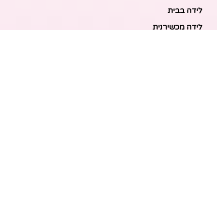
לידה בבית
לידה מכשירנית
לידה בבית
לידה קיסרית
לידת תאומים
מאמרים אחרונים
בריאות האם והעובר: כל הכלים והבדיקות להריון בטוח
ובריא
הכנה ללידה: המדריך המקיף לכל מה שצריך לקנות לתינוק
לפני שמגיע הביתה
ברויל קינג 420: השוואה ישירה לדגמים הסמוכים ומה
לבחור