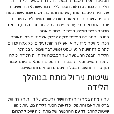
הסביבה הפיזית שבה מתבצעת הלידה משפיעה על חוויית
הלידה עצמה. סדנאות הכנה ללידה מדגישות את החשיבות
של יצירת סביבה נוחה, שקטה ותומכת. נשים שמרגישות בנוח
בסביבה שבה הן נמצאות נוטות לחוות חוויות לידה חיוביות
יותר. הסדנאות מציעות טיפים כיצד ליצור סביבה כזו, בין אם
מדובר בבית חולים, בבית או במקום אחר.
כמו כן, הסביבה הפיזית יכולה לכלול אלמנטים כמו תאורה
רכה, מוזיקה מרגיעה או אפילו ריחות נעימים. כל אלה יכולים
לתרום לתחושת רוגע ושקט נפשי, דבר שמסייע במהלך
הלידה. הבנת ההשפעה של הסביבה על חווית הלידה יכולה
להנחות נשים ובני זוגן בבחירת המקום המתאים ביותר עבורן,
תוך כדי התחשבות בכל ההיבטים הפיזיים והרגשיים.
שיטות ניהול מתח במהלך
הלידה
ניהול מתח במהלך הלידה עשוי להשפיע על חווית הלידה ועל
בריאות האם והתינוק. סדנאות הכנה ללידה מציעות מגוון
שיטות להתמודד עם ההרגשה של מתח, מה שיכול לתרום