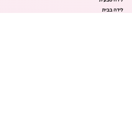
לידה בבית
לידה מכשירנית
לידה בבית
לידה קיסרית
לידת תאומים
מאמרים אחרונים
בריאות האם והעובר: כל הכלים והבדיקות להריון בטוח
ובריא
הכנה ללידה: המדריך המקיף לכל מה שצריך לקנות לתינוק
לפני שמגיע הביתה
ברויל קינג 420: השוואה ישירה לדגמים הסמוכים ומה
לבחור