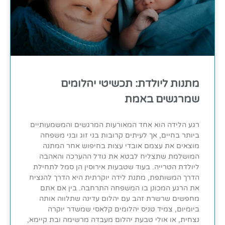
מתנות ליולדת: תכשיטי יהלומים
שמרגשים באמת
רגע הלידה הוא אחד המאורעות המרגשים והמשמעותיים
ביותר בחיים, אך לעיתים קרובות בני זוג ובני משפחה
מוצאים את עצמם אובדי עצות בחיפוש אחר המתנה
המושלמת שתצליח לבטא את גודל ההערכה והאהבה
ליולדת הטרייה. בעוד שטבעות אירוסין הן סמל לתחילת
הדרך המשותפת, מתנת לידה יוקרתית היא הדרך להנציח
את הרגע המכונן בו המשפחה התרחבה. בין אם אתם
מחפשים שרשרת זהב עם יהלום עדינה שתלווה אותה
ביומיום, צמיד טניס יהלומים קלאסי שמשדר יוקרה
נצחית, או אולי טבעת יהלום מעבדה מרשימה ובת קיימא,